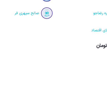
ره رضاجو
صالح سپهری فر
ای اقتصاد