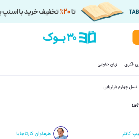
م
زی فکری
زبان خارجی
نسل چهارم بازاریابی
بی
یپ کاتلر
هرماوان کارتاجایا