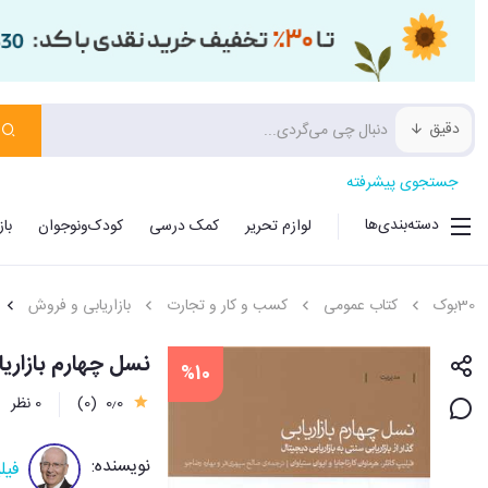
دقیق
جستجوی پیشرفته
دسته‌بندی‌ها
لوازم تحریر
کمک درسی
کودک‌ونوجوان
با
30بوک
کتاب عمومی
کسب و کار و تجارت
بازاریابی و فروش
نسل چهارم بازاریا
%10
0٫0
(0)
0 نظر
نویسنده:
فیل