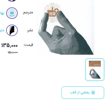
مترجم:
بها
نشر:
دنی
قیمت:
135٬000 تومان
150٬000
بخشی از کتاب