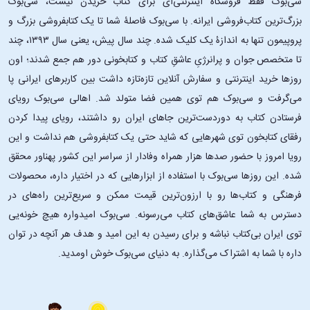
سی‌بوک فقط فروشگاه اینترنتی‌ای برای کتاب خریدن نیست، سی‌بوک
بزرگ‌ترین کتاب‌فروشی ایرانه. با سی‌بوک فاصلۀ شما تا یک کتابفروشی بزرگ و
پروپیمون تنها به اندازۀ یک کلیک شده. چند سال پیش، یعنی سال ۱۳۹۳، چند
تا متخصص جوان و پرانرژیِ عاشقِ کتاب و کتابخونی دور هم جمع شدند؛ اون‌
روزها خرید اینترنتی و سفارش آنلاین تازه‌تازه داشت بین کاربرهای ایرانی پا
می‌گرفت و سی‌بوک هم توی همین فضا متولد شد. اهالی سی‌بوک رویای
فرستادن کتاب به دوردست‌ترین جاهای ایران رو داشتند، رویای پیدا کردن
رفقای کتابخون توی شهرهایی که شاید حتی یک کتابفروشی هم نداشت و این
رویا امروز با حضور صدها هزار همراه وفادار از سراسر این کشور پهناور محقق
شده. این ‌روزها سی‌بوک با استفاده از ابزارهایی که در اختیار داره، محصولات
فرهنگی و کتاب‌ها رو با ارزون‌ترین قیمت ممکن و سریع‌ترین راه‌های در
دسترس به شما عاشق‌های کتاب می‌رسونه. سی‌بوک امیدواره هیچ خونه‌یی
توی ایران بی‌کتاب نباشه و برای رسیدن به این امید و هدف هر آنچه در توان
داره با شما به اشتراک می‌گذاره. به دنیای سی‌بوک خوش اومدید.