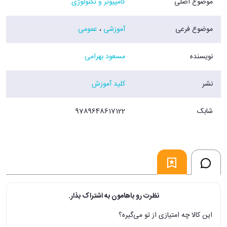
موضوع اصلی
کامپیوتر و تکنولوژی
موضوع فرعی
آموزشی
،
عمومی
نویسنده
مسعود بهرامی
نشر
کلید آموزش
شابک
9789648617122
نظرت رو باهامون به اشتراک بذار.
این کالا چه امتیازی از تو می‌گیره؟