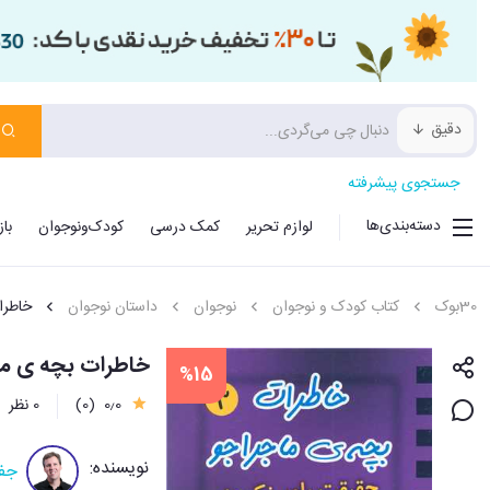
دقیق
جستجوی پیشرفته
دسته‌بندی‌ها
لوازم تحریر
کمک درسی
کودک‌ونوجوان
با
30بوک
کتاب کودک و نوجوان
نوجوان
داستان نوجوان
خاطرا
خاطرات بچه ی ماجراجو (3)(حقیق
%15
0٫0
(0)
0 نظر
نویسنده:
جف