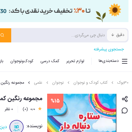
دقیق
جستجوی پیشرفته
دسته‌بندی‌ها
لوازم تحریر
کمک درسی
کودک‌ونوجوان
با
30بوک
کتاب کودک و نوجوان
نوجوان
علمی
مجموعه رنگین 
مجموعه رنگین کمان (3)(ستاره دنبا
%15
0٫0
(0)
0 نظر
نویسنده:
دیزی