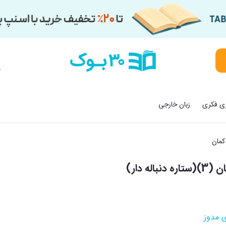
م
زی فکری
زبان خارجی
کمان
له دار)
 مدوز