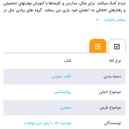
مردم کمک میکنند. برای مثال، مدارس و کلیساها با آموزش مهارتهای تحصیلی
و رفتارهای اخلاقی به اعضای خود یاری می رسانند. گروه های زیادی مثل در
مانگاههای کاهش وزن و سمینارهای مشهور و ثروتمند شدن نیز دنبال تغییر
بیشتر بخوانید
رفتار مردم هستند. در روشهای مشاوره و روان درمانی از فنون مختلفی مثل
نصیحت باید مشروب خوردن را کنار بگذاری»؛ باید بیشتر از قبل هشیار باشی»؛
و تفسیر چون به مسیح اعتقاد نداری احساس پوچی میکنی»؛ به این دلیل
ثروتمند نمی شوی که عمیقا فکر میکنی لیاقت آن را نداری» استفاده میشود.
اگر چه روان شناسی بالینی و مشاوره با سایر رشته های یاری رسان در یک
قالب اجتماعی می گنجند اما از جهاتی با آنها تفاوت دارند.
نوع کالا
کتاب
فروشگاه اینترنتی 30بوک
دسته بندی
کتاب عمومی
موضوع اصلی
روانشناسی
موضوع فرعی
عمومی
نویسندگان
جودیت تاد
،
آرتور سی بوهارت