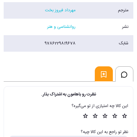
مترجم
مهرداد فیروز بخت
نشر
روانشناسی و هنر
شابک
9786229819678
نظرت رو باهامون به اشتراک بذار.
این کالا چه امتیازی از تو می‌گیره؟
نظر تو راجع به این کالا چیه؟