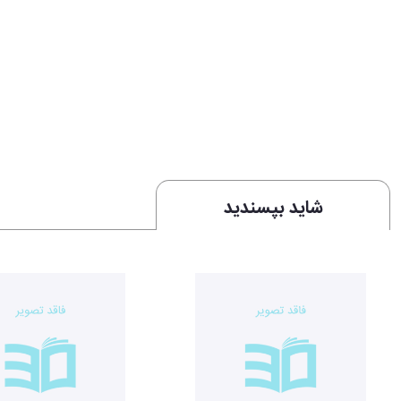
شاید بپسندید