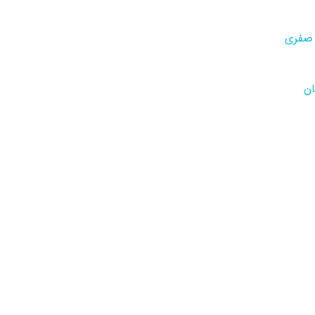
 صفری
ان