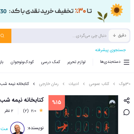
دقیق
جستجوی پیشرفته
دسته‌بندی‌ها
لوازم تحریر
کمک درسی
کودک‌ونوجوان
با
30بوک
کتاب عمومی
ادبیات
رمان خارجی
کتابخانه نیمه شب
کتابخانه نیمه شب 
%15
2٫0
(2)
2 نظر
نویسنده:
مت 