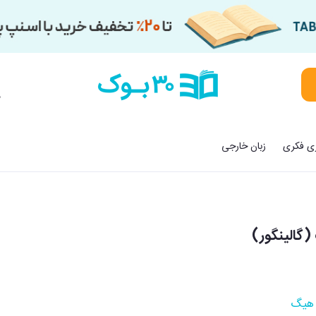
م
زی فکری
زبان خارجی
(گالینگور)
هیگ