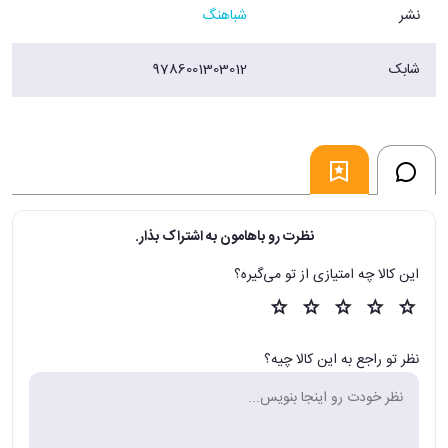
نشر
شباهنگ
شابک
9786001303012
نظرت رو باهامون به اشتراک بذار.
این کالا چه امتیازی از تو می‌گیره؟
نظر تو راجع به این کالا چیه؟