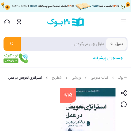
دقیق
جستجوی پیشرفته
30بوک
کتاب عمومی
ورزشی
شطرنج
استراتژی تعویض در عمل
%15