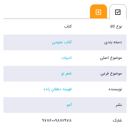
و از دنیا می روی
فروشگاه اینترنتی 30بوک
نوع کالا
کتاب
دسته بندی
کتاب عمومی
موضوع اصلی
ادبیات
موضوع فرعی
شعر نو
نویسنده
فهیمه دهقان زاده
نشر
آمو
شابک
9786009872978