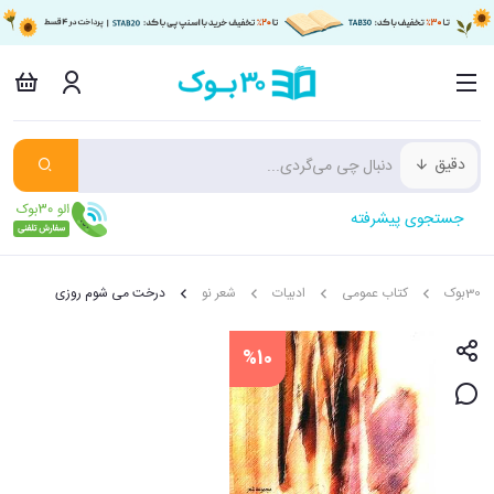
دقیق
جستجوی پیشرفته
30بوک
کتاب عمومی
ادبیات
شعر نو
درخت می شوم روزی
%10