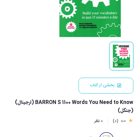
بخشی از کتاب
BARRON S 1100 Words You Need to Know (ارجینال)
(جنگل)
0٫0
(0)
0 نظر