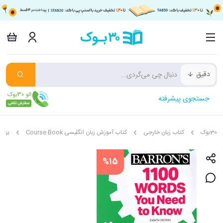
دقیق
جستجوی پیشرفته
30بوک
کتاب زبان خارجی
کتاب آموزش زبان انگلیسی Course Book
بزرگ
%15