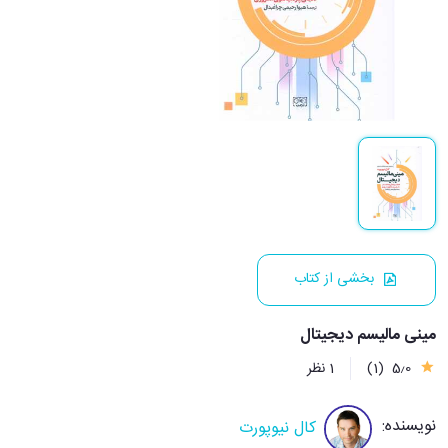
بخشی از کتاب
مینی مالیسم دیجیتال
5٫0
(1)
1 نظر
نویسنده:
کال نیوپورت