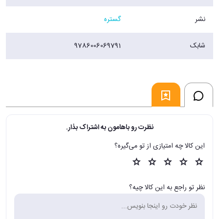
نشر
گستره
شابک
9786006069791
نظرت رو باهامون به اشتراک بذار.
این کالا چه امتیازی از تو می‌گیره؟
نظر تو راجع به این کالا چیه؟