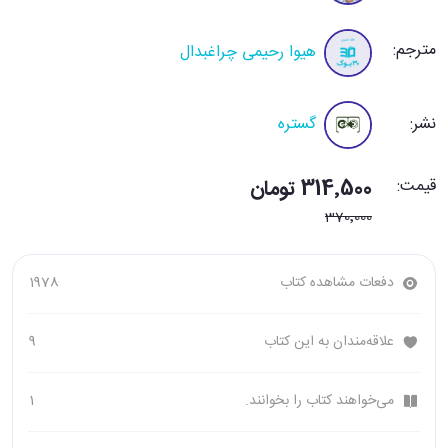
مترجم:
هیوا رحیمی چراغبدال
نشر:
گستره
قیمت:
314٬500 تومان
370٬000
دفعات مشاهده کتاب
1978
علاقه‌مندان به این کتاب
9
می‌خواهند کتاب را بخوانند.
1