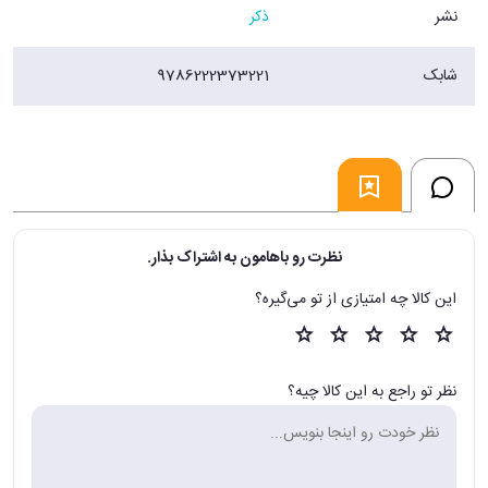
نشر
ذکر
شابک
9786222373221
نظرت رو باهامون به اشتراک بذار.
این کالا چه امتیازی از تو می‌گیره؟
نظر تو راجع به این کالا چیه؟