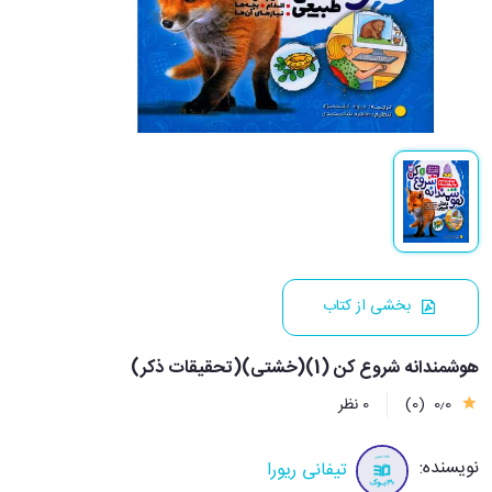
بخشی از کتاب
هوشمندانه شروع کن (1)(خشتی)(تحقیقات ذکر)
0٫0
(0)
0 نظر
نویسنده:
تیفانی ریورا