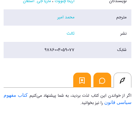
نویسندگان
اریکا چنووث
،
ماریا جی. استفان
مترجم
محمد امیر
نشر
ثالث
شابک
9786004059077
اگر از خواندن این کتاب لذت بردید، به شما پیشنهاد می‌کنیم
کتاب مفهوم
را نیز بخوانید.
سیاسی قانون
...