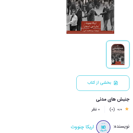
بخشی از کتاب
جنبش های مدنی
0٫0
(0)
0 نظر
نویسنده:
اریکا چنووث