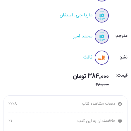
ماریا جی. استفان
مترجم:
محمد امیر
نشر:
ثالث
قیمت:
384٬000 تومان
480٬000
دفعات مشاهده کتاب
2208
علاقه‌مندان به این کتاب
21