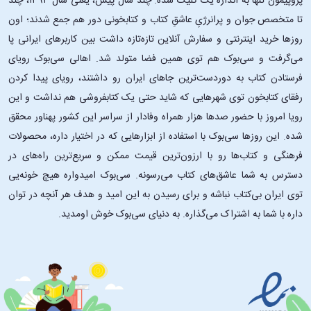
پروپیمون تنها به اندازۀ یک کلیک شده. چند سال پیش، یعنی سال ۱۳۹۳، چند
تا متخصص جوان و پرانرژیِ عاشقِ کتاب و کتابخونی دور هم جمع شدند؛ اون‌
روزها خرید اینترنتی و سفارش آنلاین تازه‌تازه داشت بین کاربرهای ایرانی پا
می‌گرفت و سی‌بوک هم توی همین فضا متولد شد. اهالی سی‌بوک رویای
فرستادن کتاب به دوردست‌ترین جاهای ایران رو داشتند، رویای پیدا کردن
رفقای کتابخون توی شهرهایی که شاید حتی یک کتابفروشی هم نداشت و این
رویا امروز با حضور صدها هزار همراه وفادار از سراسر این کشور پهناور محقق
شده. این ‌روزها سی‌بوک با استفاده از ابزارهایی که در اختیار داره، محصولات
فرهنگی و کتاب‌ها رو با ارزون‌ترین قیمت ممکن و سریع‌ترین راه‌های در
دسترس به شما عاشق‌های کتاب می‌رسونه. سی‌بوک امیدواره هیچ خونه‌یی
توی ایران بی‌کتاب نباشه و برای رسیدن به این امید و هدف هر آنچه در توان
داره با شما به اشتراک می‌گذاره. به دنیای سی‌بوک خوش اومدید.