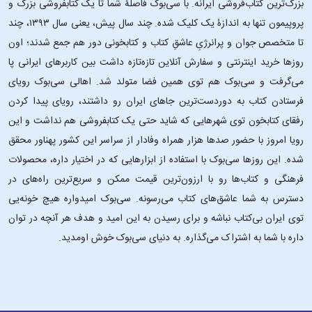
بزرگ‌ترین کتاب‌فروشی ایرانه. با سی‌بوک فاصلۀ شما تا یک کتابفروشی بزرگ و
پروپیمون تنها به اندازۀ یک کلیک شده. چند سال پیش، یعنی سال ۱۳۹۳، چند
تا متخصص جوان و پرانرژیِ عاشقِ کتاب و کتابخونی دور هم جمع شدند؛ اون‌
روزها خرید اینترنتی و سفارش آنلاین تازه‌تازه داشت بین کاربرهای ایرانی پا
می‌گرفت و سی‌بوک هم توی همین فضا متولد شد. اهالی سی‌بوک رویای
فرستادن کتاب به دوردست‌ترین جاهای ایران رو داشتند، رویای پیدا کردن
رفقای کتابخون توی شهرهایی که شاید حتی یک کتابفروشی هم نداشت و این
رویا امروز با حضور صدها هزار همراه وفادار از سراسر این کشور پهناور محقق
شده. این ‌روزها سی‌بوک با استفاده از ابزارهایی که در اختیار داره، محصولات
فرهنگی و کتاب‌ها رو با ارزون‌ترین قیمت ممکن و سریع‌ترین راه‌های در
دسترس به شما عاشق‌های کتاب می‌رسونه. سی‌بوک امیدواره هیچ خونه‌یی
توی ایران بی‌کتاب نباشه و برای رسیدن به این امید و هدف هر آنچه در توان
داره با شما به اشتراک می‌گذاره. به دنیای سی‌بوک خوش اومدید.