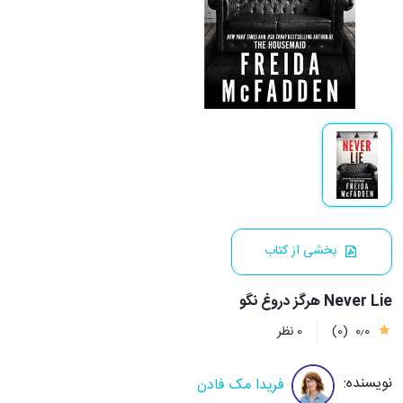
بخشی از کتاب
Never Lie هرگز دروغ نگو
0٫0
(0)
0 نظر
نویسنده:
فریدا مک فادن