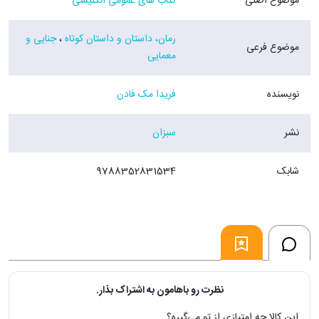
موضوع اصلی
کتاب های عمومی انگلیسی
رمان، داستان و داستان کوتاه
،
جنایی و
موضوع فرعی
معمایی
نویسنده
فریدا مک فادن
نشر
سبزان
شابک
9788352831534
نظرت رو باهامون به اشتراک بذار.
این کالا چه امتیازی از تو می‌گیره؟