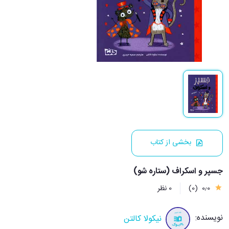
بخشی از کتاب
جسپر و اسکراف (ستاره شو)
0٫0
(0)
0 نظر
نویسنده:
نیکولا کالتن