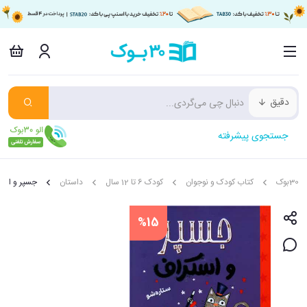
دقیق
جستجوی پیشرفته
30بوک
کتاب کودک و نوجوان
کودک 6 تا 12 سال
داستان
جسپر و اسک
%15