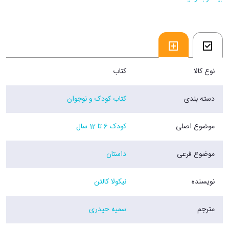
این گربه‌های بدجنس نقشه ریختند تا سر داورها شیره بمالند.
فروشگاه اینترنتی 30 بوک
نوع کالا
کتاب
دسته بندی
کتاب کودک و نوجوان
موضوع اصلی
کودک 6 تا 12 سال
موضوع فرعی
داستان
نویسنده
نیکولا کالتن
مترجم
سمیه حیدری