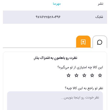
نشر
مهرسا
شابک
9786225280496
نظرت رو باهامون به اشتراک بذار.
این کالا چه امتیازی از تو می‌گیره؟
نظر تو راجع به این کالا چیه؟