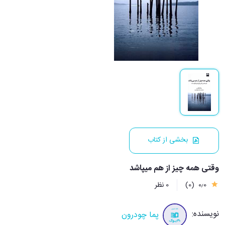
بخشی از کتاب
وقتی همه چیز از هم میپاشد
0٫0
(0)
0 نظر
نویسنده:
پما چودرون