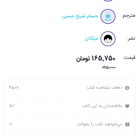
مترجم:
حسام شیخ حسنی
نشر:
میلکان
قیمت:
165٬750 تومان
195٬000
دفعات مشاهده کتاب
4507
علاقه‌مندان به این کتاب
82
می‌خواهند کتاب را بخوانند.
11