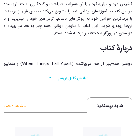
کشیدن درد و مبارزه کردن با آن همراه با صراحت و کنجکاوی است. نویسنده
در این کتاب با آموزه‌های بودایی شما را تشویق می‌کند به جای فرار از تردیدها
یا پرت‌کردن حواس خود به روش‌های ناسالم، ترس‌های خود را بپذیرید و با
آن‌ها روبه‌رو شوید. این کتاب با عناوین «وقتی همه چیز به هم می‌ریزد» و
«زیستن در روزگار سخت» نیز ترجمه شده است.
درباره‌ٔ کتاب
«وقتی همه‌چیز از هم می‌پاشد» (When Things Fall Apart) راهنمایی
دلسوزانه برای مواجهه با درد، عدم قطعیت و تغییر اجتناب‌ناپذیر زندگی بدون
نمایش کامل بررسی
فرار از آنهاست. چودرون با تکیه بر آموزه‌های بودایی در این کتاب نشان
می‌دهد که لحظات فروپاشی با تجربهٔ فقدان، ترس، دلشکستگی و سردرگمی
شکل می‌گیرند و نشانه‌‌ای بر شکست نیستند، بلکه فرصت‌های قدرتمندی برای
بیداری هستند. او به جای جستجوی امنیت، کنترل زندگی یا شادی مداوم،
شاید بپسندید
مشاهده همه
خوانندگان را دعوت می‌کند تا در زمان حال و با ناراحتی حضور داشته باشند و
درد عاطفی را به عنوان دریچه‌ای به سوی آگاهی عمیق‌تر و آزادی درونی ببینند.
در سراسر کتاب، چودرون تأملات عملی در مورد چگونگی پرورش ذهن‌آگاهی،