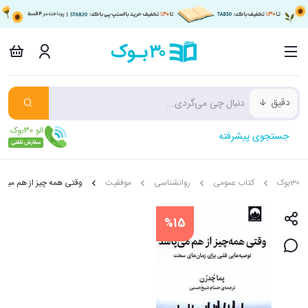
دقیق
جستجوی پیشرفته
30بوک
کتاب عمومی
روانشناسی
موفقیت
وقتی همه چیز از هم میپا
%15