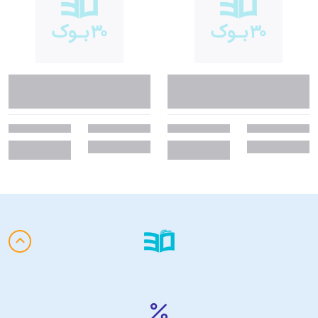
بازخوردها به کتاب «وقتی همه‌ چیز از هم
می‌پاشد»
• شاید چیزی که پیام پما در این کتاب را به‌شدت فراگیر و محبوبِ مردم تمام
ادیان کرد، جهانی بودن آن باشد. هر یک از ما شکستن دِل و درد را تجربه
کرده‌ایم. پما در کتاب وقتی همه‌چیز از هم می‌پاشد نحوهٔ تعامل ما با احساسات
دردناک را نشان داده تا بتوانیم زندگی شادتری داشته باشیم. مجلهٔ اُپرا
(Opera Magazine)
• اگر در زندگی با دوران چالش‌برانگیزی روبه‌رو شده‌اید، این کتابی است که به
دردتان می‌خورد. این کتاب به شما نشان می‌دهد که چگونه می‌توانید با
خودتان مهربان باشید و احساسات دلسوزانه‌ای را نسبت به درد خود و دیگران
پرورش دهید. لایون رور (Lion Roar)
• پما چودرون یکی از آن معلمان معنوی است که حکمت‌ باستانی را برای
پیروزی‌ها و مصیبت‌های روزانهٔ ما توصیه می‌کند... کتابی فوق‌العاده عاقلانه و
بسیار کاربردی. مجلهٔ معنویت و سلامت (Spirituality & Health Magazine)
• کتاب چودرون مملو از توصیه‌های مفیدی است در مورد اینکه چگونه بودیسم