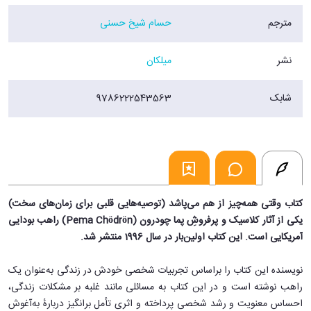
رو یا گریختن از رنج، با صمیمیت و کنجکاوی، به‌سمتش حرکت کنیم.
مترجم
حسام شیخ حسنی
چدرن در این کتاب راهکارها و دستورالعمل‌های ساده‌ای را به ما معرفی می‌کند
که می‌توانیم در هر زمان و مکان و بدون دشواری به‌کار گیریم، راهکارها و
نشر
میلکان
دستورالعمل‌هایی که معتقد است می‌توانند نگاهمان به رنج، سختی و ترس را
به‌کلی دگرگون کنند، ما را به خودمان بهتر بشناسانند و در موقعیت‌های دشوار
زندگی به ما آرامش و انگیزه‌ی بیشتری بدهند.
شابک
9786222543563
وقتی همه‌چیز از هم می‌پاشد کتابی است برای هر کسی که خود را گرفتار رنج
می‌بیند و مشتاق‌ است، به روشی متفاوت از آنچه تاکنون پیش گرفته‌، با آن
روبه‌رو شود.
فروشگاه اینترنتی 30بوک
کتاب وقتی همه‌چیز از هم می‌پاشد (توصیه‌هایی قلبی برای زمان‌های سخت)
یکی از آثار کلاسیک و پرفروشِ پما
چودرون
(Pema Chödrön) راهب بودایی
آمریکایی است. این کتاب اولین‌بار در سال 1996 منتشر شد.
نویسنده این کتاب را براساس تجربیات شخصی خودش در زندگی به‌عنوان یک
راهب نوشته است و در این کتاب به مسائلی مانند غلبه بر مشکلات زندگی،
احساس معنویت و رشد شخصی پرداخته و اثری تأمل‌ برانگیز دربارهٔ به‌آغوش