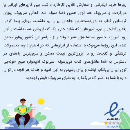
روزها خرید اینترنتی و سفارش آنلاین تازه‌تازه داشت بین کاربرهای ایرانی پا
می‌گرفت و سی‌بوک هم توی همین فضا متولد شد. اهالی سی‌بوک رویای
• چون کمک می‌کند تا از فرار از درد دست بردارید:
یکی از قدرتمندترین
فرستادن کتاب به دوردست‌ترین جاهای ایران رو داشتند، رویای پیدا کردن
دستاوردهای کتاب، این است که نشان می‌دهد اجتناب، تنها رنج را تشدید
می‌کند. پما چودرون توضیح می‌دهد که وقتی سعی می‌کنیم از ترس، غم یا
رفقای کتابخون توی شهرهایی که شاید حتی یک کتابفروشی هم نداشت و این
اضطراب فرار کنیم، اغلب با افزودن مقاومت و خودداوری، آنها را تقویت
رویا امروز با حضور صدها هزار همراه وفادار از سراسر این کشور پهناور محقق
می‌کنیم. این کتاب با هدایت ملایم خوانندگان به حضور در کنار ناراحتی، نوعی
شده. این ‌روزها سی‌بوک با استفاده از ابزارهایی که در اختیار داره، محصولات
شجاعت عاطفی را آموزش می‌دهد که باعث کاهش تضاد درونی می‌شود. این
فرهنگی و کتاب‌ها رو با ارزون‌ترین قیمت ممکن و سریع‌ترین راه‌های در
رویکرد درد را به حداقل نمی‌رساند. در عوض باعث می‌شود که کمتر طاقت‌فرسا
دسترس به شما عاشق‌های کتاب می‌رسونه. سی‌بوک امیدواره هیچ خونه‌یی
باشد.
توی ایران بی‌کتاب نباشه و برای رسیدن به این امید و هدف هر آنچه در توان
• چون نحوه درک شما از شکست، فقدان و فروپاشی تغییر می‌دهد:
این کتاب
لحظات فروپاشی را به عنوان نقاط عطف ضروری به جای شکست‌های شخصی،
داره با شما به اشتراک می‌گذاره. به دنیای سی‌بوک خوش اومدید.
بازتعریف می‌کند. نویسنده در کتاب «وقتی همه‌چیز از هم می‌پاشد» نشان
می‌دهد که فروپاشی اغلب نشان‌دهنده‌ انحلال یقین‌های کاذب و خودانگاره‌های
سفت و سخت است و فضایی برای آگاهی عمیق‌تر ایجاد می‌کند. خواندن این
کتاب می‌تواند به ویژه برای افرادی که سختی را به عنوان اثبات بی‌کفایتی
می‌بینند، رهایی‌بخش باشد.
• چون یاد می‌گیرید چطور نسبت به خودتان دلسوز باشید:
دلیل اصلی خواندن
این کتاب، چالش مداوم آن با خود-انتقادی شدید است. پما چودرون تأکید