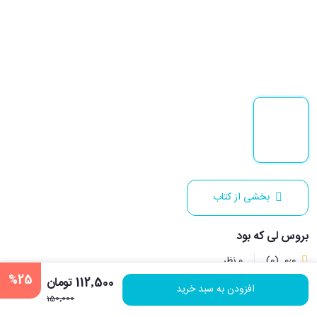
بخشی از کتاب
بروس لی که بود
0٫0
(0)
0 نظر
%25
112٬500 تومان
افزودن به سبد خرید
150٬000
نویسنده:
جیم جیگلیوتی