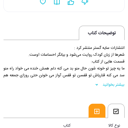
توضیحات کتاب
انتشارات سايه گستر منتشر کرد :
شعرها از زبان کودک روایت می‌شود و بیانگر احساسات اوست.
قسمت هایی از کتاب:
ما یه چیز تو خونه شون حال منو بد می کنه دلم همش خنده می خواد راه منو
سد می کنه قناریاش تو قفسن تو قفس آواز می خونن حتی روزای جمعه هم
فقط همون جا می مونن دارن با غصه می خونن هر آوازی شادش خوبه قناری
بیشتر بخوانید
مثل آدمه پرنده آزادش خوبه
فروشگاه اینترنتی 30بوک
نوع کالا
کتاب