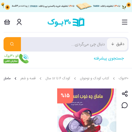
دقیق
جستجوی پیشرفته
30بوک
کتاب کودک و نوجوان
کودک 6 تا 12 سال
قصه و شعر
مامان 
%15