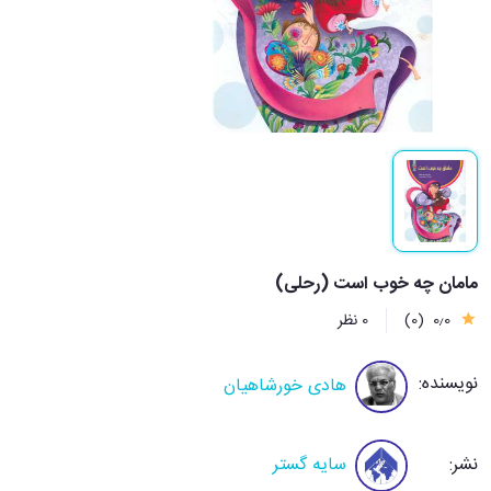
مامان چه خوب است (رحلی)
0٫0
(0)
0 نظر
نویسنده:
هادی خورشاهیان
نشر:
سایه گستر