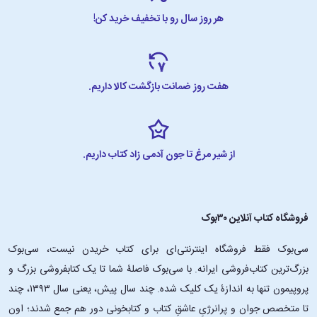
افسردگی، تنهایی و سرگشتگی روحی را ارائه می‌دهد. این احساسات، مستقل
هر روز سال رو با تخفیف خرید کن!
از زمان و مکان، برای انسان‌ها آشنا و ملموس هستند. بسیاری از خوانندگان،
حتی در دنیای مدرن، می‌توانند با رنج‌ها و احساسات ورتر همذات‌پنداری
کنند.
هفت روز ضمانت بازگشت کالا داریم.
سبک نگارش احساسی و تأثیرگذار:
گوته از سبک نامه‌نگاری استفاده می‌کند که باعث می‌شود خواننده به طور
مستقیم به احساسات و افکار ورتر دسترسی داشته باشد. این نوع روایت،
از شیر مرغ تا جون آدمی زاد کتاب داریم.
ارتباطی عمیق و شخصی با خواننده ایجاد می‌کند و او را درون دنیای ذهنی
شخصیت اصلی غرق می‌کند.
تأثیر بر جنبش رمانتیسم:
فروشگاه کتاب آنلاین ۳۰بوک
این رمان یکی از نخستین و مهم‌ترین آثار رمانتیک در تاریخ ادبیات است و
سی‌بوک فقط فروشگاه اینترنتی‌ای برای کتاب خریدن نیست، سی‌بوک
هنوز هم به عنوان یک متن کلیدی برای مطالعه‌ی جنبش رمانتیسم خوانده
بزرگ‌ترین کتاب‌فروشی ایرانه. با سی‌بوک فاصلۀ شما تا یک کتابفروشی بزرگ و
می‌شود. افرادی که به فلسفه‌ی هنر، ادبیات و تاریخ فرهنگی علاقه دارند، آن را
پروپیمون تنها به اندازۀ یک کلیک شده. چند سال پیش، یعنی سال ۱۳۹۳، چند
به عنوان یک اثر مرجع مطالعه می‌کنند.
تا متخصص جوان و پرانرژیِ عاشقِ کتاب و کتابخونی دور هم جمع شدند؛ اون‌