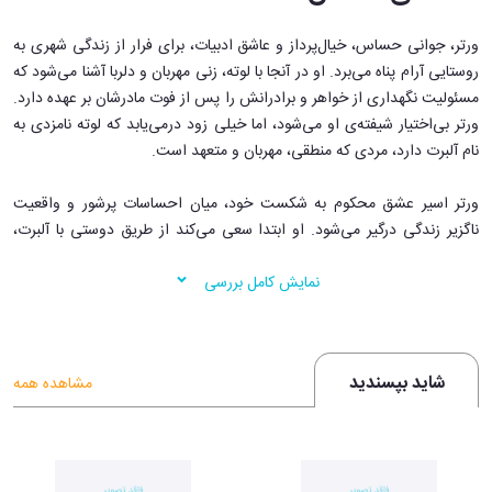
ورتر، جوانی حساس، خیال‌پرداز و عاشق ادبیات، برای فرار از زندگی شهری به
روستایی آرام پناه می‌برد. او در آنجا با لوته، زنی مهربان و دلربا آشنا می‌شود که
مسئولیت نگهداری از خواهر و برادرانش را پس از فوت مادرشان بر عهده دارد.
ورتر بی‌اختیار شیفته‌ی او می‌شود، اما خیلی زود درمی‌یابد که لوته نامزدی به
نام آلبرت دارد، مردی که منطقی، مهربان و متعهد است.
ورتر اسیر عشق محکوم به شکست خود، میان احساسات پرشور و واقعیت
ناگزیر زندگی درگیر می‌شود. او ابتدا سعی می‌کند از طریق دوستی با آلبرت،
رابطه‌اش با لوته را حفظ کند، اما به تدریج در ناامیدی و افسردگی فرو می‌رود.
نمایش کامل بررسی
عشق یک‌طرفه، حساسیت بیش از حد و سرخوردگی از جامعه‌ای که با روحیه‌ی
رمانتیک و آرمان‌گرای او سازگار نیست، باعث می‌شود که او دچار بحران وجودی
شود.
شاید بپسندید
ویژگی‌های مهم کتاب
مشاهده همه
سبک نامه‌نگاری:
رمان از طریق نامه‌هایی که ورتر برای دوستش
می‌نویسد روایت می‌شود و خواننده مستقیماً احساسات و افکار