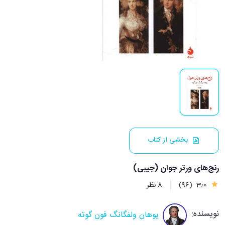
بخشی از کتاب
رنج‌های ورتر جوان (جیبی)
3٫0
(96)
8 نظر
نویسنده:
یوهان ولفگانگ فون گوته