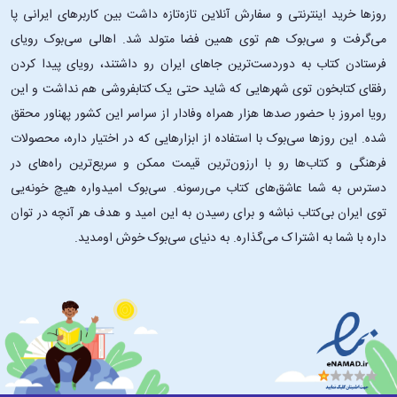
نقد اجتماعی و فلسفی:
روزها خرید اینترنتی و سفارش آنلاین تازه‌تازه داشت بین کاربرهای ایرانی پا
می‌گرفت و سی‌بوک هم توی همین فضا متولد شد. اهالی سی‌بوک رویای
گوته در این کتاب به محدودیت‌های اجتماعی، قیود طبقاتی و سرکوب
فرستادن کتاب به دوردست‌ترین جاهای ایران رو داشتند، رویای پیدا کردن
احساسات انسانی توسط جامعه اشاره می‌کند. همچنان که امروزه نیز بسیاری از
رفقای کتابخون توی شهرهایی که شاید حتی یک کتابفروشی هم نداشت و این
افراد با محدودیت‌های اجتماعی و فشارهای فرهنگی مواجه هستند، این کتاب
رویا امروز با حضور صدها هزار همراه وفادار از سراسر این کشور پهناور محقق
می‌تواند بازتاب‌دهنده‌ی مشکلات دنیای معاصر باشد.
شده. این ‌روزها سی‌بوک با استفاده از ابزارهایی که در اختیار داره، محصولات
ارتباط با بحران‌های هویتی و وجودی:
فرهنگی و کتاب‌ها رو با ارزون‌ترین قیمت ممکن و سریع‌ترین راه‌های در
دسترس به شما عاشق‌های کتاب می‌رسونه. سی‌بوک امیدواره هیچ خونه‌یی
شخصیت ورتر نمونه‌ای از فردی به شمار می‌آید که بین احساسات شدید،
توی ایران بی‌کتاب نباشه و برای رسیدن به این امید و هدف هر آنچه در توان
ایده‌آل‌گرایی و واقعیت‌های تلخ زندگی گرفتار شده است. این بحران، به‌ویژه
داره با شما به اشتراک می‌گذاره. به دنیای سی‌بوک خوش اومدید.
در بین جوانان و افرادی که در جست‌وجوی معنا هستند، بسیار آشنا و قابل
درک به نظر می‌رسد. این اثر به عنوان یک رمان وجودگرا نیز خوانده می‌شود،
زیرا به سوالاتی درباره‌ی ارزش زندگی، سرنوشت و معنای واقعی خوشبختی
می‌پردازد.
ساده و کوتاه، اما عمیق: