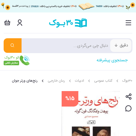
دقیق
جستجوی پیشرفته
30بوک
کتاب عمومی
ادبیات
رمان خارجی
رنج‌های ورتر جوان
%15