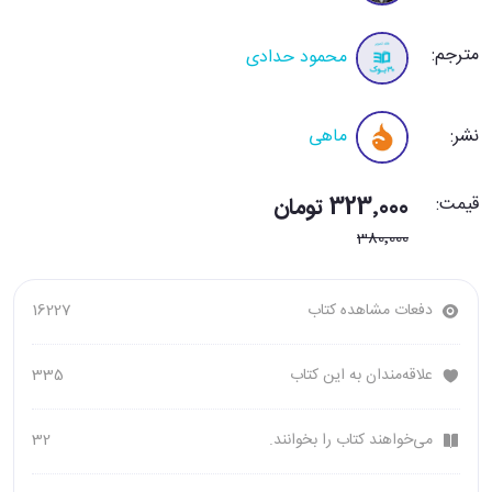
مترجم:
محمود حدادی
نشر:
ماهی
قیمت:
323٬000 تومان
380٬000
دفعات مشاهده کتاب
16227
علاقه‌مندان به این کتاب
335
می‌خواهند کتاب را بخوانند.
32