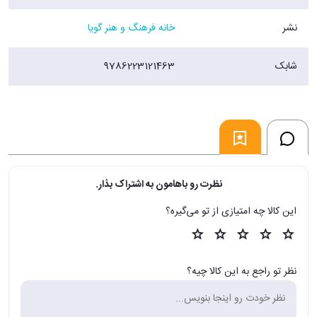
نشر
خانه فرهنگ و هنر گویا
شابک
9786223121463
نظرت رو باهامون به اشتراک بذار.
این کالا چه امتیازی از تو می‌گیره؟
نظر تو راجع به این کالا چیه؟