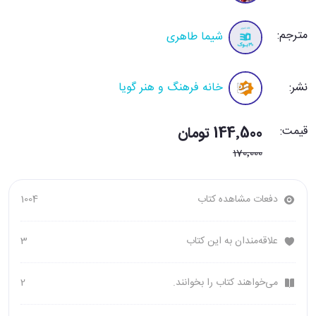
مترجم:
شیما طاهری
نشر:
خانه فرهنگ و هنر گویا
قیمت:
144٬500 تومان
170٬000
دفعات مشاهده کتاب
1004
علاقه‌مندان به این کتاب
3
می‌خواهند کتاب را بخوانند.
2