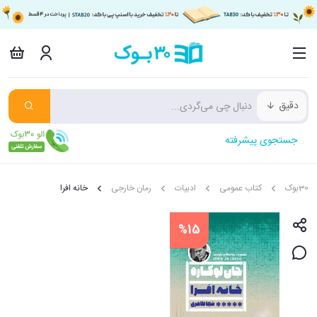
دقیق
جستجوی پیشرفته
30بوک
کتاب عمومی
ادبیات
رمان خارجی
خانه افرا
%15