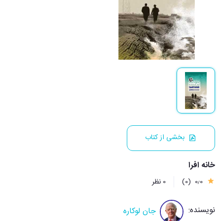
بخشی از کتاب
خانه افرا
0٫0
(0)
0 نظر
نویسنده:
جان لوکاره