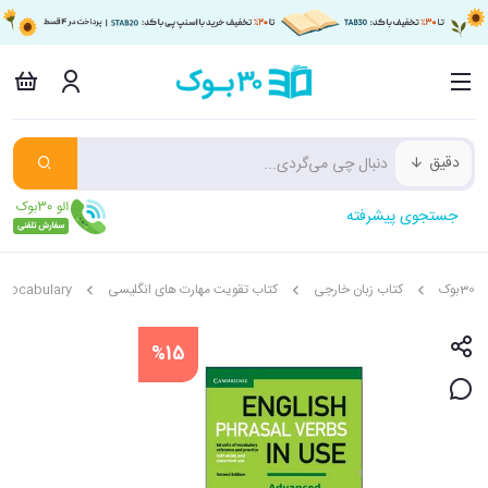
دقیق
جستجوی پیشرفته
30بوک
کتاب زبان خارجی
کتاب تقویت مهارت های انگلیسی
vocabulary لغات و واژگان
%15