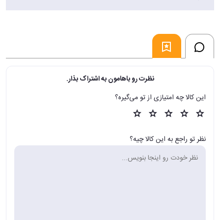
«سوزانا کلارک چه جهانی را با جادو خلق کرده است! لحظه به لحظه چه
چیزهایی آشکار می‌شود! پیرانِزی همچون جعبه‌ای نفیس و اسرارآمیز است.» ـ
دیوید میچل، رمان‌نویس بریتانیایی
«رازی شگفت‌انگیز و طلسم‌کننده. گنجی که در ساحلی فراموش‌شده در انتظار
کشف شدن است!» ـ ارین مورگنشترن، نویسنده‌ی آمریکایی
فروشگاه اینترنتی 30بوک
نظرت رو باهامون به اشتراک بذار.
این کالا چه امتیازی از تو می‌گیره؟
نظر تو راجع به این کالا چیه؟