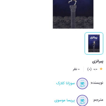
پیرانزی
0٫0
(0)
0 نظر
نویسنده:
سوزانا کلارک
مترجم:
پریسا موسوی