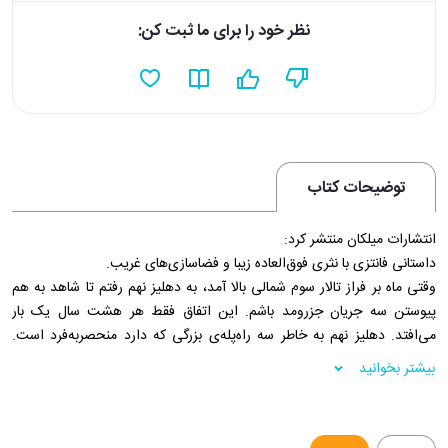
نظر خود را برای ما ثبت کن:
توضیحات کتاب
انتشارات ميلکان منتشر کرد:
داستانی فانتزی با نثری فوق‌العاده زیبا و فضاسازی‌های غریب.
وقتی ماه بر فراز تالار سوم شمالی بالا آمد، به دهلیز نهم رفتم تا شاهد به هم
پیوستن سه جریان جزرومد باشم. این اتفاق فقط هر هشت سال یک بار
می‌افتد. دهلیز نهم به خاطر سه راه‌پله‌ی بزرگی که دارد منحصربه‌فرد است.
دیوارهایش با مجسمه‌های مرمری پوشیده شده است؛ صدها و صدها
بیشتر بخوانید
مجسمه، ردیف‌ردیف تا ارتفاع زیادی بالا رفته است. از دیوار غربی بالا رفتم تا
رسیدم به مجسمه‌ی زنی که کندوی عسل حمل می‌کند. پانزده متر بالاتر از
سنگفرش. قد زن دو یا سه برابر من است و کندوی عسل با زنبورهایی مرمری‌