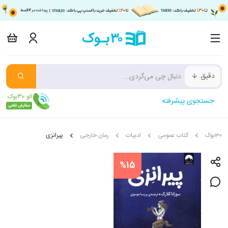
دقیق
جستجوی پیشرفته
30بوک
کتاب عمومی
ادبیات
رمان خارجی
پیرانزی
%15