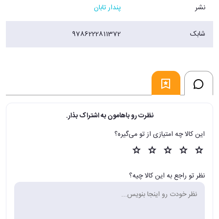
نشر
پندار تابان
شابک
9786222811372
نظرت رو باهامون به اشتراک بذار.
این کالا چه امتیازی از تو می‌گیره؟
نظر تو راجع به این کالا چیه؟