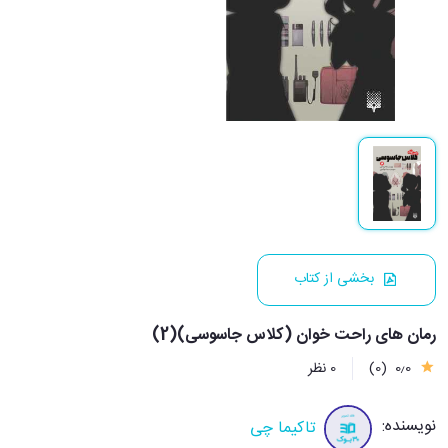
بخشی از کتاب
رمان های راحت خوان (کلاس جاسوسی)(2)
0٫0
(0)
0 نظر
نویسنده:
تاکیما چی