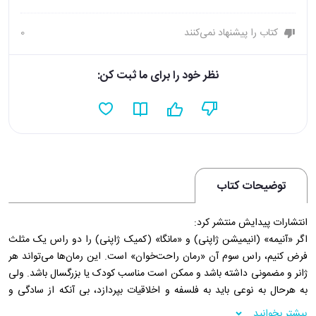
کتاب را پیشنهاد نمی‌کنند
0
نظر خود را برای ما ثبت کن:
توضیحات کتاب
انتشارات پيدايش منتشر کرد:
اگر «آنیمه» (انیمیشن ژاپنی) و «مانگا» (کمیک ژاپنی) را دو راس یک مثلث
فرض کنیم، راس سوم آن «رمان راحت‌خوان» است. این رمان‌ها می‌تواند هر
ژانر و مضمونی داشته باشد و ممکن است مناسب کودک یا بزرگسال باشد. ولی
به هرحال به نوعی باید به فلسفه و اخلاقیات بپردازد، بی آنکه از سادگی و
روانی متن بکاهد و درگیر صنایع ادبی و تمثیل و تشبیهات پیچیده شود. رمان
بیشتر بخوانید