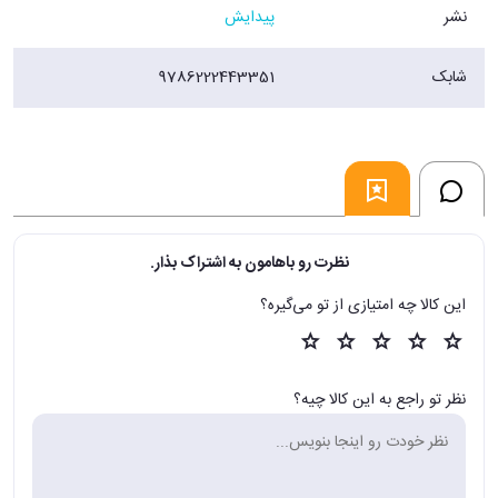
نشر
پیدایش
شابک
9786222443351
نظرت رو باهامون به اشتراک بذار.
این کالا چه امتیازی از تو می‌گیره؟
نظر تو راجع به این کالا چیه؟