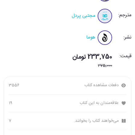
مترجم:
مجتبی پردل
نشر:
هوما
قیمت:
233٬750 تومان
275٬000
دفعات مشاهده کتاب
3556
علاقه‌مندان به این کتاب
19
می‌خواهند کتاب را بخوانند.
7