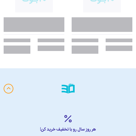
یکی از آثار کلاسیک روانشناسی خودیاری به شمار می‌رود. میلر از تجربیات
شخصی خود و تحلیل‌های بالینی استفاده کرد تا صدای کسانی باشد که آسیب
دیده‌اند و به‌دنبال درمان هستند. آثار او در گسترش آگاهی عمومی نسبت به
خشونت‌های خانوادگی و روانشناسی کودک نقشی مهم داشته‌اند.
معرفی کتاب‌ مشابه
وقتی بدن نه می‌گوید (When the Body Says
No) از گبور مته (Gabor Maté)
این کتاب یکی از آثار برجسته در زمینه‌ی روان‌تنی (Psychosomatic
Medicine) است که به بررسی ارتباط عمیق بین استرس‌های روانی و
بیماری‌های جسمانی می‌پردازد. گبور مته در این اثر توضیح می‌دهد چگونه
فشارهای روانی مزمن، سرکوب احساسات و تجربیات تلخ می‌توانند منجر به
بروز بیماری‌های جدی مانند سرطان، بیماری‌های قلبی، ام‌اس و سایر اختلالات
مزمن شوند.
هر روز سال رو با تخفیف خرید کن!
نویسنده با استفاده از مطالعات موردی و پژوهش‌های علمی، نشان می‌دهد که