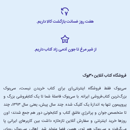
بدن ما به گونه‌ای واکنش می‌دهد که هیچ دروغی نمی‌تواند بگوید و سرکوب
دردهای روانی به شکل بیماری جسمانی ظهور می‌یابد. این کتاب به خواننده
آموزش می‌دهد که چگونه با شناخت عواطف و پاسخ به نیازهای روانی خود،
هفت روز ضمانت بازگشت کالا داریم.
سلامت جسم و روان خود را حفظ کند.
«وقتی بدن نه می‌گوید» کتابی مهم برای افرادی است که می‌خواهند ارتباط
بین ذهن و بدن را بهتر بفهمند و به دنبال راهکارهایی برای بهبود سلامت کلی
از شیر مرغ تا جون آدمی زاد کتاب داریم.
خود هستند.
سخن پایانی
فروشگاه کتاب آنلاین ۳۰بوک
کتاب «مسیرهای زندگی» نوشته آلیس میلر، پلی است بین گذشته و حال، که
سی‌بوک فقط فروشگاه اینترنتی‌ای برای کتاب خریدن نیست، سی‌بوک
به ما امکان می‌دهد ریشه‌های بسیاری از مشکلات روانی، عاطفی و رفتاری را
بهتر بشناسیم و بفهمیم چرا گاهی زندگی ما مسیری دشوار و پرچالش به خود
بزرگ‌ترین کتاب‌فروشی ایرانه. با سی‌بوک فاصلۀ شما تا یک کتابفروشی بزرگ و
می‌گیرد.
این اثر، نه تنها یک کتاب روانشناسی تخصصی، بلکه سفری انسانی و
پروپیمون تنها به اندازۀ یک کلیک شده. چند سال پیش، یعنی سال ۱۳۹۳، چند
پر از همدلی است که خواننده را با داستان‌های واقعی مواجه می‌کند و دعوت
تا متخصص جوان و پرانرژیِ عاشقِ کتاب و کتابخونی دور هم جمع شدند؛ اون‌
می‌کند تا به دردهای نهفته در عمق وجود خود و دیگران نگاه کند.
روزها خرید اینترنتی و سفارش آنلاین تازه‌تازه داشت بین کاربرهای ایرانی پا
می‌گرفت و سی‌بوک هم توی همین فضا متولد شد. اهالی سی‌بوک رویای