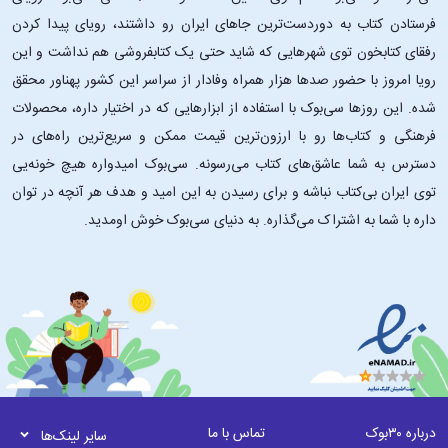
آلیس میلر با دقت و ظرافت، پرده از زخم‌هایی برمی‌دارد که اغلب در دوران
فرستادن کتاب به دوردست‌ترین جاهای ایران رو داشتند، رویای پیدا کردن
کودکی شکل گرفته و در قالب واکنش‌ها و رفتارهای ناخودآگاه ما ظهور می‌یابند.
این زخم‌ها گاهی چنان عمیق و پنهان هستند که حتی خود فرد از منبع آنها
رفقای کتابخون توی شهرهایی که شاید حتی یک کتابفروشی هم نداشت و این
بی‌خبر است. اما میلر به ما نشان می‌دهد که با شجاعت و آگاهی می‌توان این
رویا امروز با حضور صدها هزار همراه وفادار از سراسر این کشور پهناور محقق
زخم‌ها را شناخت، پذیرفت و به مرور آنها را درمان کرد.
شده. این ‌روزها سی‌بوک با استفاده از ابزارهایی که در اختیار داره، محصولات
فرهنگی و کتاب‌ها رو با ارزون‌ترین قیمت ممکن و سریع‌ترین راه‌های در
این کتاب به ما یادآوری می‌کند که مسیر بهبود و رشد فردی از پذیرش گذشته
دسترس به شما عاشق‌های کتاب می‌رسونه. سی‌بوک امیدواره هیچ خونه‌یی
آغاز می‌شود؛ از شناسایی و مواجهه با آنچه که سرکوب شده، تا رهایی از بندهای
توی ایران بی‌کتاب نباشه و برای رسیدن به این امید و هدف هر آنچه در توان
روانی و یافتن آزادی درونی. «مسیرهای زندگی» همچنین به ما می‌آموزد که
رفتارهای ما تنها واکنش‌هایی به تجربیات پیشین نیستند، بلکه فرصتی برای
داره با شما به اشتراک می‌گذاره. به دنیای سی‌بوک خوش اومدید.
تغییر و خلق زندگی بهتر فراهم می‌کنند.
خواندن این کتاب، به ویژه برای کسانی که درگیر مشکلات روانی یا عاطفی
هستند، می‌تواند نقطه عطفی در زندگی باشد. زیرا آنها را تشویق می‌کند که نه
به عنوان قربانی، بلکه به عنوان فردی آگاه و قدرتمند، مسیر بهبود را انتخاب
کنند.
علاوه بر این، این کتاب به والدین، مربیان و کسانی که در حوزه کمک‌های
درباره ۳۰بوک
تماس با ما
روانی فعالیت می‌کنند، فرصتی می‌دهد تا حساسیت و توجه بیشتری به
سایر لینک‌ها