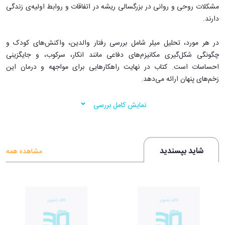
مشکلات روحی و روانی در بزرگسالی ریشه در اتفاقات و روابط اولیه‌ی زندگی
دارند.
در هر مورد، تحلیل میلر شامل بررسی رفتار والدین، واکنش‌های کودک و
چگونگی شکل‌گیری مکانیزم‌های دفاعی مانند انکار، سرکوب، و جایگزینی
احساسات است. کتاب در نهایت راهکارهایی برای مواجهه و درمان این
زخم‌های پنهان ارائه می‌دهد.
ویژگی‌های مثبت کتاب
نمایش کامل بررسی
روایت‌های ملموس و واقعی:
برخلاف کتاب‌های صرفا نظری، «مسیرهای
زندگی» با داستان‌های حقیقی حس همدلی و درک عمیق ایجاد می‌کند.
شاید بپسندید
مشاهده همه
تحلیل روانشناختی عمیق:
آلیس میلر با دانش روانکاوی، از مفاهیمی مثل
انتقال، واکنش‌های دفاعی و اثرات سوءاستفاده‌ی عاطفی استفاده
می‌کند.
توجه به اهمیت کودکی:
این کتاب به صورت گسترده روی نقش دوران
کودکی و تأثیر آن بر روان بزرگسالی تمرکز دارد.
کمک به درک بهتر خود و دیگران:
خواندن آن به افراد کمک می‌کند