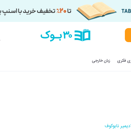
م
زی فکری
زبان خارجی
دیمیر نابوکوف