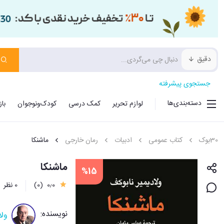
دقیق
جستجوی پیشرفته
دسته‌بندی‌ها
لوازم تحریر
کمک درسی
کودک‌ونوجوان
با
30بوک
کتاب عمومی
ادبیات
رمان خارجی
ماشنکا
ماشنکا
%15
0٫0
(0)
0 نظر
نویسنده:
ولا