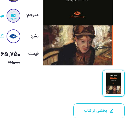
مترجم:
عب
نشر:
نگا
قیمت:
165٬750 تومان
195٬000
بخشی از کتاب