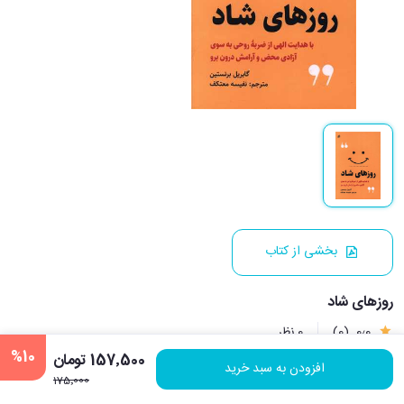
بخشی از کتاب
روزهای شاد
0٫0
(0)
0 نظر
%10
157٬500 تومان
افزودن به سبد خرید
175٬000
نویسنده:
گابریل برنستین