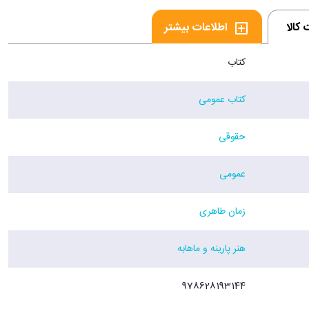
کالا
اطلاعات بیشتر
کتاب
کتاب عمومی
حقوقی
عمومی
زمان طاهری
هنر پارینه و ماهابه
978628193144