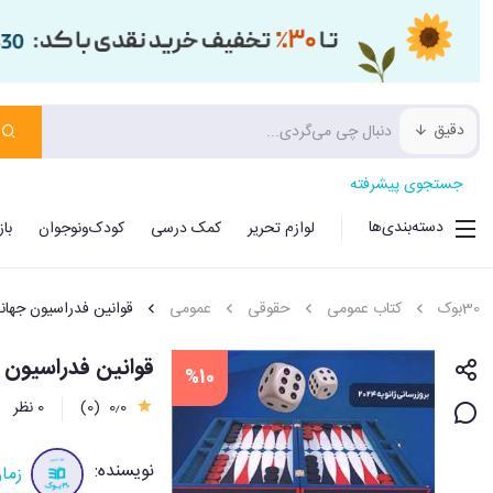
دقیق
جستجوی پیشرفته
دسته‌بندی‌ها
لوازم تحریر
کمک درسی
کودک‌ونوجوان
با
30بوک
کتاب عمومی
حقوقی
عمومی
قوانین فدراسیون جهان
قوانین فدراسیون 
%10
0٫0
(0)
0 نظر
نویسنده:
زما