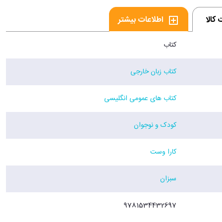
کالا
اطلاعات بیشتر
کتاب
کتاب زبان خارجی
کتاب های عمومی انگلیسی
کودک و نوجوان
کارا وست
سبزان
9781534432697