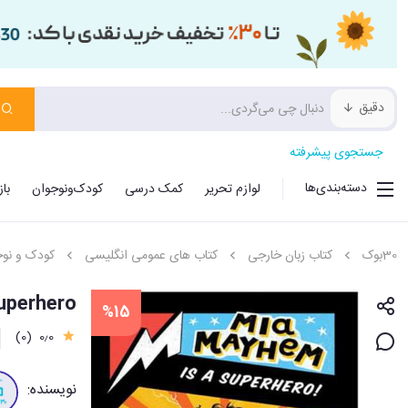
دقیق
جستجوی پیشرفته
دسته‌بندی‌ها
لوازم تحریر
کمک درسی
کودک‌ونوجوان
با
30بوک
کتاب زبان خارجی
کتاب های عمومی انگلیسی
کودک و نوج
hem Is a Superhero
%15
(0)
0٫0
نویسنده: