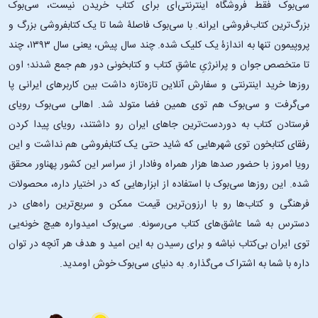
سی‌بوک فقط فروشگاه اینترنتی‌ای برای کتاب خریدن نیست، سی‌بوک
بزرگ‌ترین کتاب‌فروشی ایرانه. با سی‌بوک فاصلۀ شما تا یک کتابفروشی بزرگ و
پروپیمون تنها به اندازۀ یک کلیک شده. چند سال پیش، یعنی سال ۱۳۹۳، چند
تا متخصص جوان و پرانرژیِ عاشقِ کتاب و کتابخونی دور هم جمع شدند؛ اون‌
روزها خرید اینترنتی و سفارش آنلاین تازه‌تازه داشت بین کاربرهای ایرانی پا
می‌گرفت و سی‌بوک هم توی همین فضا متولد شد. اهالی سی‌بوک رویای
فرستادن کتاب به دوردست‌ترین جاهای ایران رو داشتند، رویای پیدا کردن
رفقای کتابخون توی شهرهایی که شاید حتی یک کتابفروشی هم نداشت و این
رویا امروز با حضور صدها هزار همراه وفادار از سراسر این کشور پهناور محقق
شده. این ‌روزها سی‌بوک با استفاده از ابزارهایی که در اختیار داره، محصولات
فرهنگی و کتاب‌ها رو با ارزون‌ترین قیمت ممکن و سریع‌ترین راه‌های در
دسترس به شما عاشق‌های کتاب می‌رسونه. سی‌بوک امیدواره هیچ خونه‌یی
توی ایران بی‌کتاب نباشه و برای رسیدن به این امید و هدف هر آنچه در توان
داره با شما به اشتراک می‌گذاره. به دنیای سی‌بوک خوش اومدید.