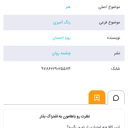
موضوع اصلی
هنر
موضوع فرعی
رنگ آمیزی
نویسنده
رویا احسان
نشر
چشمه روان
شابک
9786229025574
نظرت رو باهامون به اشتراک بذار.
این کالا چه امتیازی از تو می‌گیره؟