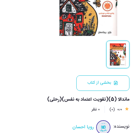
بخشی از کتاب
ماندالا (5)(تقویت اعتماد به نفس)(رحلی)
0٫0
(0)
0 نظر
نویسنده:
رویا احسان