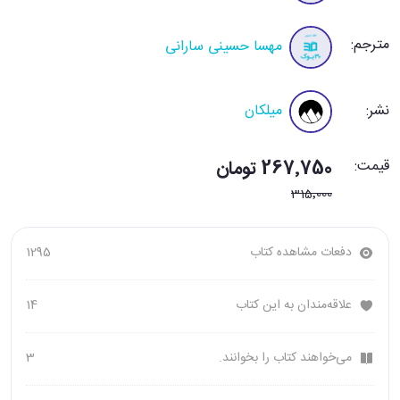
مترجم:
مهسا حسینی سارانی
نشر:
میلکان
قیمت:
267٬750 تومان
315٬000
دفعات مشاهده کتاب
1295
علاقه‌مندان به این کتاب
14
می‌خواهند کتاب را بخوانند.
3