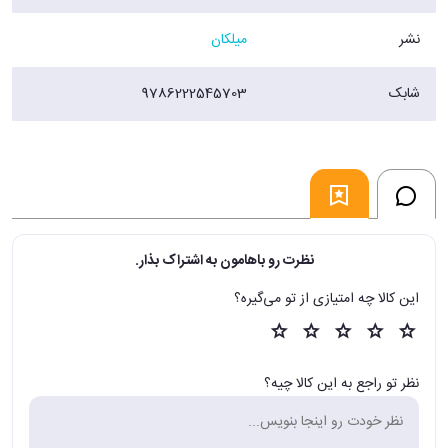
اش را در سینه‌ام حس کنم. اینکه من همه چیز را خراب کرده بودم و ته دلش
نشر
میلکان
هرگز نمی‌خواست من را ببخشد.
فروشگاه اینترنتی 30بوک
شابک
9786222545703
نظرت رو باهامون به اشتراک بذار.
این کالا چه امتیازی از تو می‌گیره؟
نظر تو راجع به این کالا چیه؟