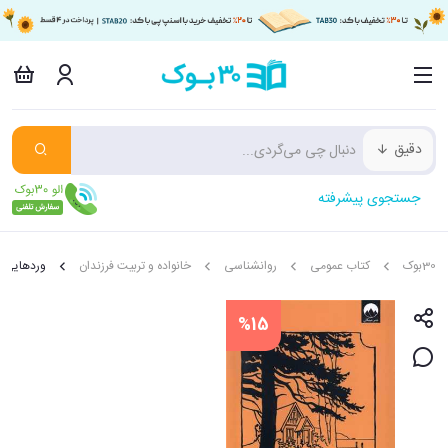
دقیق
جستجوی پیشرفته
30بوک
کتاب عمومی
روانشناسی
خانواده و تربیت فرزندان
وردهایی ب
%15