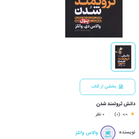
بخشی از کتاب
دانش ثروتمند شدن
0٫0
(0)
0 نظر
نویسنده:
والاس واتلز