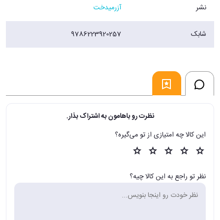
نشر
آزرمیدخت
شابک
9786223920257
نظرت رو باهامون به اشتراک بذار.
این کالا چه امتیازی از تو می‌گیره؟
نظر تو راجع به این کالا چیه؟