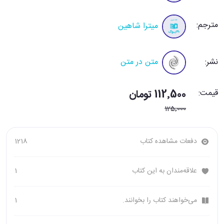
مترجم:
میترا شاهین
نشر:
متن در متن
قیمت:
112٬500 تومان
125٬000
دفعات مشاهده کتاب
1218
علاقه‌مندان به این کتاب
1
می‌خواهند کتاب را بخوانند.
1