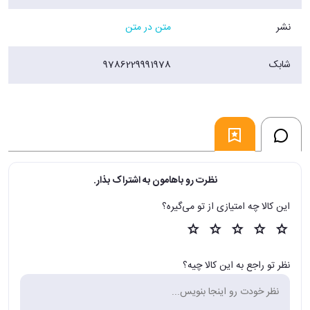
نشر
متن در متن
شابک
9786229991978
نظرت رو باهامون به اشتراک بذار.
این کالا چه امتیازی از تو می‌گیره؟
نظر تو راجع به این کالا چیه؟