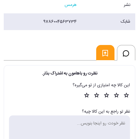
نشر
هرمس
شابک
9786004563734
نظرت رو باهامون به اشتراک بذار.
این کالا چه امتیازی از تو می‌گیره؟
نظر تو راجع به این کالا چیه؟