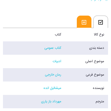
انسان واقعی می‏‌تواند اوضاع را سر و سامان دهد. تلاش باستین برای بهبود
وضع موجود پر از شگفتی‌‏های اسطوره‏‌ای است. ماجراجویی‌های که رویاهای
جادویی دوران کودکی‏ را در خواننده زنده می‌کند.
فروشگاه اینترنتی 30بوک
نوع کالا
کتاب
دسته بندی
کتاب عمومی
موضوع اصلی
ادبیات
موضوع فرعی
رمان خارجی
نویسنده
میشائیل انده
مترجم
مهرداد باز یاری