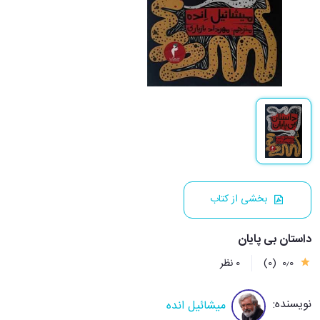
بخشی از کتاب
داستان بی پایان
0٫0
(0)
0 نظر
نویسنده:
میشائیل انده