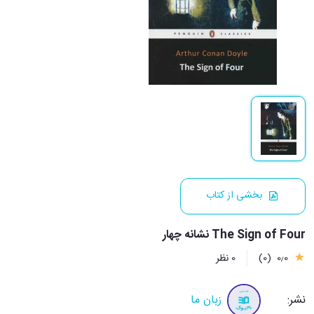
بخشی از کتاب
The Sign of Four نشانه چهار
0٫0
(0)
0 نظر
نشر:
زبان ما