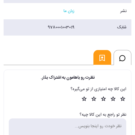
نشر
زبان ما
شابک
9780001003019
نظرت رو باهامون به اشتراک بذار.
این کالا چه امتیازی از تو می‌گیره؟
نظر تو راجع به این کالا چیه؟