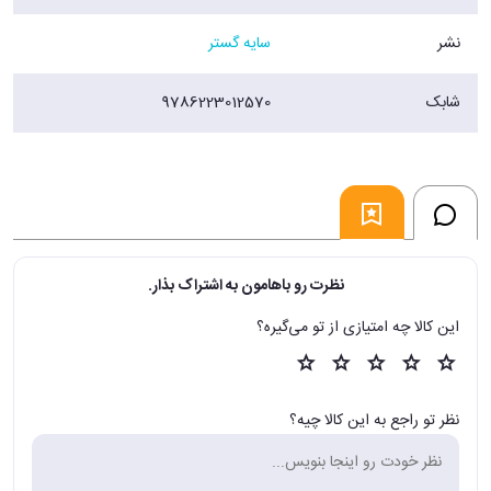
نشر
سایه گستر
شابک
9786223012570
نظرت رو باهامون به اشتراک بذار.
این کالا چه امتیازی از تو می‌گیره؟
نظر تو راجع به این کالا چیه؟