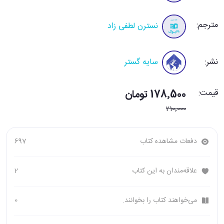
مترجم:
نسترن لطفی زاد
نشر:
سایه گستر
قیمت:
178٬500 تومان
210٬000
دفعات مشاهده کتاب
697
علاقه‌مندان به این کتاب
2
می‌خواهند کتاب را بخوانند.
0