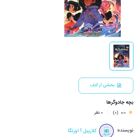
بخشی از کتاب
بچه جادوگرها
0٫0
(0)
0 نظر
نویسنده:
کلاریبل آ اورتگا