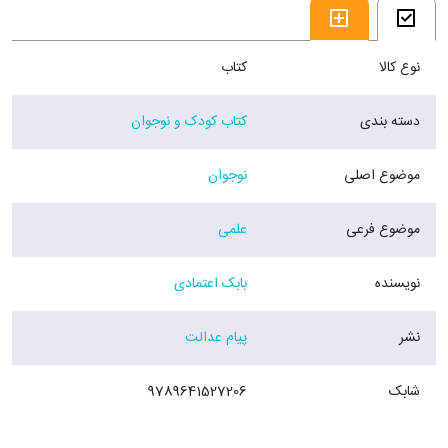
نوع کالا
کتاب
دسته بندی
کتاب کودک و نوجوان
موضوع اصلی
نوجوان
موضوع فرعی
علمی
نویسنده
بابک اعتمادی
نشر
پیام عدالت
شابک
9789641527206