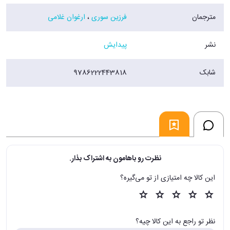
مترجمان
فرزین سوری
،
ارغوان غلامی
نشر
پیدایش
شابک
9786222443818
نظرت رو باهامون به اشتراک بذار.
این کالا چه امتیازی از تو می‌گیره؟
نظر تو راجع به این کالا چیه؟