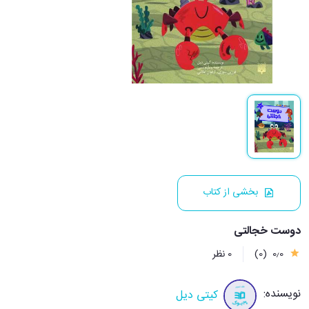
بخشی از کتاب
دوست خجالتی
0٫0
(0)
0 نظر
نویسنده:
کیتی دیل