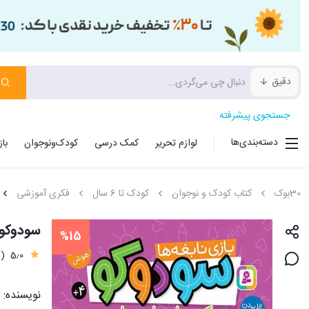
دقیق
جستجوی پیشرفته
دسته‌بندی‌ها
لوازم تحریر
کمک درسی
کودک‌ونوجوان
با
30بوک
کتاب کودک و نوجوان
کودک تا 6 سال
فکری آموزشی
سودوکو ب
%15
(1)
5٫0
نویسنده: