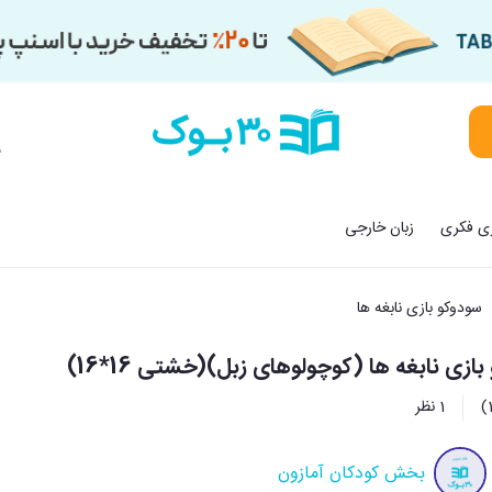
م
زی فکری
زبان خارجی
سودوکو بازی نابغه ها
ازی نابغه ها (کوچولوهای زبل)(خشتی 16*16)
1 نظر
بخش کودکان آمازون