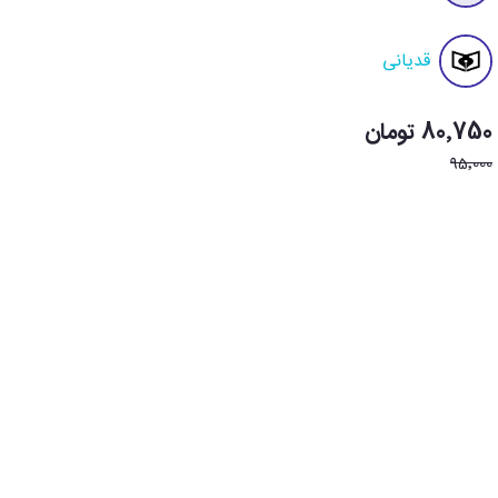
قدیانی
80٬750 تومان
95٬000