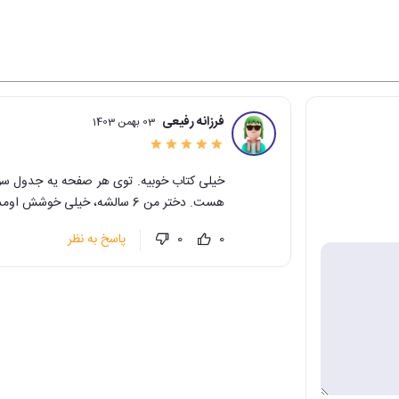
فرزانه رفیعی
03 بهمن 1403
هست. دختر من 6 سالشه، خیلی خوشش اومد.
پاسخ به نظر
0
0