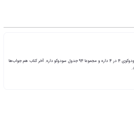
خیلی کتاب خوبیه. توی هر صفحه یه جدول سودوکوی 4 در 4 داره و مجموعا 94 جدول سودوکو داره. آخر کتاب هم جواب‌ها