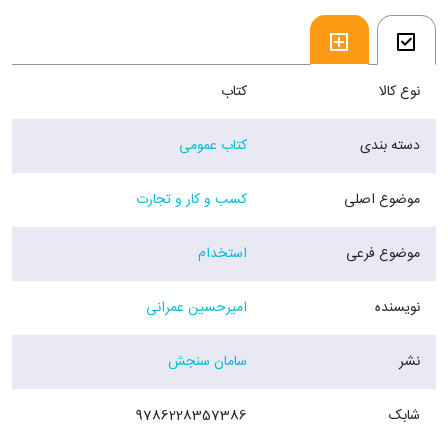
لازم به ذکر است این پکیج از بهترین منابع آزمون به شمار می رود چرا که
درسنامه ی جامع و پاسخنامه ی کاملا تشریحی، مزیت استفاده از آن را
دوچندان می‌کند.
نوع کالا
کتاب
فروشگاه اینترنتی 30بوک
دسته بندی
کتاب عمومی
موضوع اصلی
کسب و کار و تجارت
موضوع فرعی
استخدام
نویسنده
امیرحسین عمرانی
نشر
سامان سنجش
شابک
9786228357386