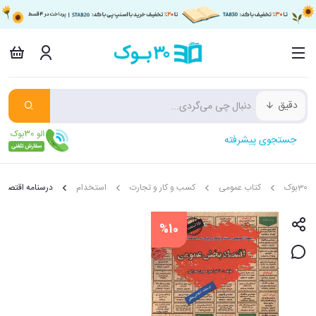
دقیق
جستجوی پیشرفته
30بوک
کتاب عمومی
کسب و کار و تجارت
استخدام
درسنامه اقتصا
%10