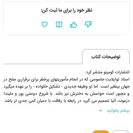
نظر خود را برای ما ثبت کن:
توضیحات کتاب
انتشارات کومینو منتشر کرد:
استاد توایلایت جاسوسی که در انجام مأموریتهای پرخطر برای برقراری صلح در
جهان بینظیر است. اما او وظیفه جدیدی - تشکیل خانواده - را بر عهده میگیرد
و مجبور است حواسش به دخترش نیز باشد. با شروع دوستی پور و ملیندا
دزموند، آنیا تصمیم می گیرد در رابطه با رفاقت با دمیان کمی جدی تر باشد.
روزی در حالی که در مسیر رفتن به موزه هستند او و دوستانش مورد حمله
بیشتر بخوانید
گروهی از فعالان اجتماعی قرار میگیرند که درصدد آزادی دوستان زندانی خود
هستند.
فروشگاه اینترنتی 30بوک