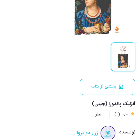
بخشی از کتاب
آنژلیک پاندورا (جیبی)
0٫0
(0)
0 نظر
نویسنده:
ژرار دو نروال