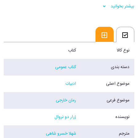
بیشتر بخوانید
نام پرومته همیشه به طور خاصی برایم ناخوشایند بوده است، زیرا هنوز در
سینه‌ام منقار ابدی لاشخوری را احساس می‌کنم که به دست هرکول از چنگالش
نجات یافتم. — آه ژوپیتر! عذاب مرا آیا پایانی هست؟
فرشگاه اینترنتی 30 بوک
نوع کالا
کتاب
دسته بندی
کتاب عمومی
موضوع اصلی
ادبیات
موضوع فرعی
رمان خارجی
نویسنده
ژرار دو نروال
مترجم
شهلا خسرو شاهی