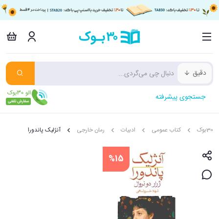
دقیق
جستجوی پیشرفته
30بوک
کتاب عمومی
ادبیات
رمان خارجی
آنژلیک پاندورا
%15