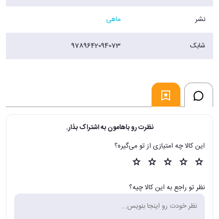
نشر
ماهی
شابک
9789642094073
نظرت رو باهامون به اشتراک بذار.
این کالا چه امتیازی از تو می‌گیره؟
نظر تو راجع به این کالا چیه؟