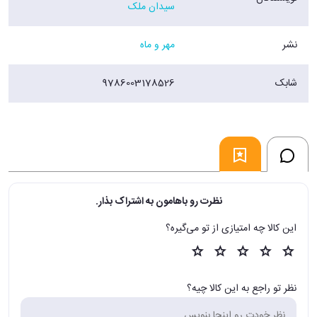
سیدان ملک
کنید.
همچنین جهت آمادگی بیشتر شما و کسب موفقیت در امتحانات نوبت اول و
نشر
مهر و ماه
نهایی، برگه های امتحانی شبیه ساز در نظر گرفته ایم تا فضای این امتحانات را
برای خود شبیه سازی کنید.
در نهایت با حل سوالات آزمون های نهایی اخیر به آمادگی کامل خواهید رسید.
شابک
9786003178526
شما میتوانید با استفاده از کادرهای آموزشی داخل پاسخ نامه رفع اشکال کنید و
از خلاصه کپسولی برای مرور مطالب مهم استفاده نمایید.
به امید موفقیت شما در همه امتحانات.
ویژگی های خلاصه کپسولی:
- خلاصه درسنامه های نموداری و کاربردی
- بیان نکات مهم و پرتکرار نهایی
- بررسی مثال ها و تعاریف مهم درس ها
نظرت رو باهامون به اشتراک بذار.
محتویات بسته 20 پک:
این کالا چه امتیازی از تو می‌گیره؟
- کتاب پرسوال
- 16 کاربرگ امتحانی
- خلاصه کپسولی
فروشگاه اینترنتی 30 بوک
نظر تو راجع به این کالا چیه؟