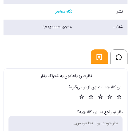
نشر
نگاه معاصر
شابک
9786222905798
نظرت رو باهامون به اشتراک بذار.
این کالا چه امتیازی از تو می‌گیره؟
نظر تو راجع به این کالا چیه؟