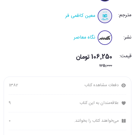
مترجم:
معین کاظمی فر
نشر:
نگاه معاصر
قیمت:
106٬250 تومان
125٬000
دفعات مشاهده کتاب
1382
علاقه‌مندان به این کتاب
9
می‌خواهند کتاب را بخوانند.
0