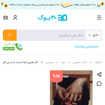
دقیق
جستجوی پیشرفته
30بوک
کتاب عمومی
هنر
عمومی
آثار هنری كجا دست ما را می گیرند
%15