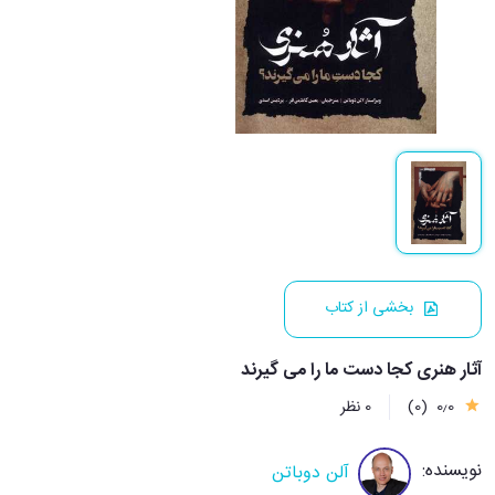
بخشی از کتاب
آثار هنری كجا دست ما را می گیرند
0٫0
(0)
0 نظر
نویسنده:
آلن دوباتن