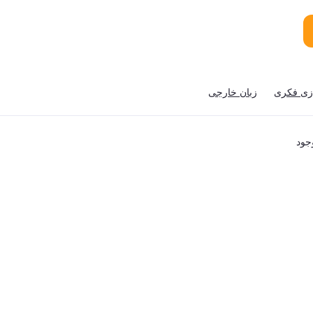
زی فکری
زبان خارجی
جود