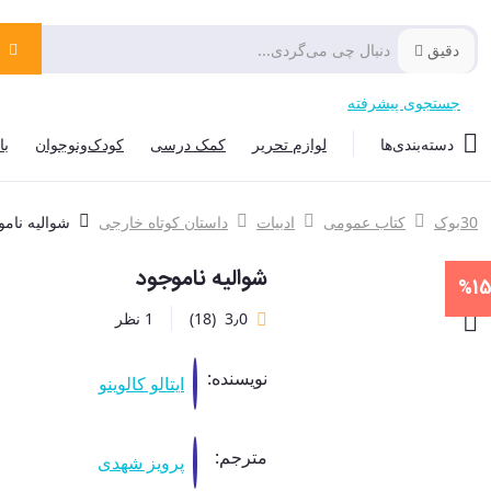
دقیق
جستجوی پیشرفته
دسته‌بندی‌ها
لوازم تحریر
کمک درسی
کودک‌ونوجوان
با
30بوک
کتاب عمومی
ادبیات
داستان کوتاه خارجی
شوالیه نامو
شوالیه ناموجود
%1
3٫0
(18)
1 نظر
نویسنده:
ایتالو کالوینو
مترجم:
پرویز شهدی