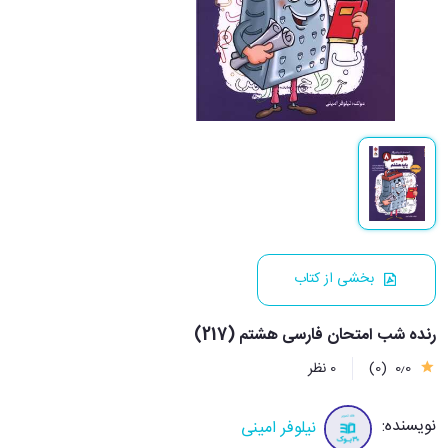
بخشی از کتاب
رنده شب امتحان فارسی هشتم (217)
0٫0
(0)
0 نظر
نویسنده:
نیلوفر امینی