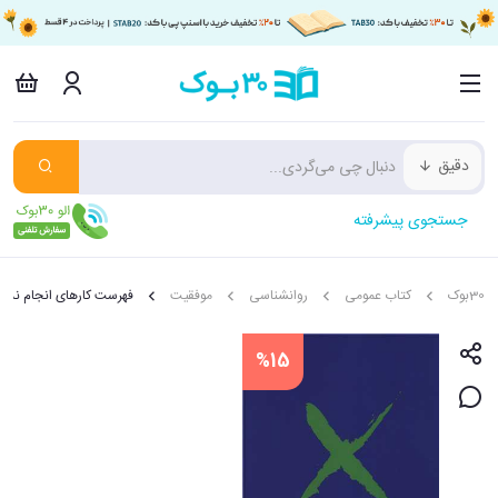
دقیق
جستجوی پیشرفته
30بوک
کتاب عمومی
روانشناسی
موفقیت
فهرست کارهای انجام نداد
%15