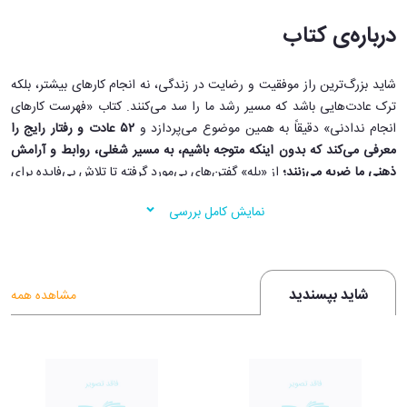
درباره‌ی کتاب
شاید بزرگ‌ترین راز موفقیت و رضایت در زندگی، نه انجام کارهای بیشتر، بلکه
ترک عادت‌هایی باشد که مسیر رشد ما را سد می‌کنند. کتاب «فهرست کارهای
انجام ندادنی» دقیقاً به همین موضوع می‌پردازد و
۵۲ عادت و رفتار رایج را
معرفی می‌کند که بدون اینکه متوجه باشیم، به مسیر شغلی، روابط و آرامش
ذهنی ما ضربه می‌زنند؛
از «بله» گفتن‌های بی‌مورد گرفته تا تلاش بی‌فایده برای
تغییر دیگران و اعتماد بی‌جا به غرایز.
نمایش کامل بررسی
رولف دوبلی با زبانی طنزآمیز و تکنیک هوشمندانه‌ی وارونگی، نشان می‌دهد
چگونه اجتناب از این دام‌های ذهنی می‌تواند ما را به شفاف‌تر اندیشیدن،
تصمیم‌گیری‌های بهتر و زندگی‌ای شادتر برساند. این کتاب به جای نصیحت‌های
شاید بپسندید
مشاهده همه
معمول درباره‌ی دوری از ولخرجی، عصبانیت یا سطحی‌نگری، با معرفی ۵۲ رفتار
نادرست، تصویری واضح و ملموس از وضعیت ناخوشایند حاصل از انجام آن‌ها
به ما می‌دهد.
اثر دوبلی، با نگاه تیزبین و رویکردی خلاقانه، در میان کتاب‌های خودیاری
جایگاهی ویژه دارد و برای هر کسی که می‌خواهد از چرخه‌ی تکرار اشتباهات