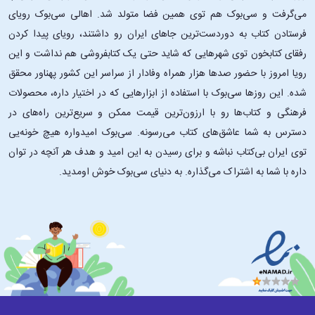
چالش‌ها، اشتباهات و موفقیت‌هایی که طی کرده است. او به زبان ساده و قابل
می‌گرفت و سی‌بوک هم توی همین فضا متولد شد. اهالی سی‌بوک رویای
فهم، مفاهیمی چون اهمیت رهبری اخلاق‌مدارانه، ایجاد انگیزه، مدیریت
فرستادن کتاب به دوردست‌ترین جاهای ایران رو داشتند، رویای پیدا کردن
استرس و تصمیم‌گیری مبتنی بر داده را مطرح می‌کند.
رفقای کتابخون توی شهرهایی که شاید حتی یک کتابفروشی هم نداشت و این
این کتاب نه تنها برای مدیران و کارآفرینان بلکه برای هر فردی که می‌خواهد
مهارت‌های رهبری و مدیریت زندگی شخصی و حرفه‌ای خود را ارتقا دهد،
رویا امروز با حضور صدها هزار همراه وفادار از سراسر این کشور پهناور محقق
منبعی ارزشمند است. همچنین، نکات انگیزشی و تجربی این کتاب می‌تواند
شده. این ‌روزها سی‌بوک با استفاده از ابزارهایی که در اختیار داره، محصولات
برای مخاطبان جوان، الهام‌بخش باشد و مسیر رشد را روشن‌تر سازد.
فرهنگی و کتاب‌ها رو با ارزون‌ترین قیمت ممکن و سریع‌ترین راه‌های در
دسترس به شما عاشق‌های کتاب می‌رسونه. سی‌بوک امیدواره هیچ خونه‌یی
درباره‌ی نویسنده
توی ایران بی‌کتاب نباشه و برای رسیدن به این امید و هدف هر آنچه در توان
داره با شما به اشتراک می‌گذاره. به دنیای سی‌بوک خوش اومدید.
رولف دوبلی (Rolf Dobelli) نویسنده، فیلسوف و کارآفرین سوئیسی است که
در زمینه‌ی روانشناسی کاربردی، تفکر انتقادی و اقتصاد رفتاری شناخته می‌شود.
او در سال ۱۹۶۶ به دنیا آمده و تحصیلات خود را در رشته‌ی فلسفه و اقتصاد به
پایان رسانده است.
دوبلی دکترای فلسفه دارد و در آثار خود سعی کرده است مفاهیم پیچیده‌ی
فلسفی و روانشناسی را به زبان ساده و کاربردی بیان کند تا عموم مخاطبان
بتوانند از آن بهره‌مند شوند. او بیشتر به خاطر کتاب‌های پرفروش هنر شفاف
اندیشیدن (The Art of Thinking Clearly) و هنر خوب زندگی کردن (The
Art of the Good Life) شناخته می‌شود که در سراسر جهان مخاطبان