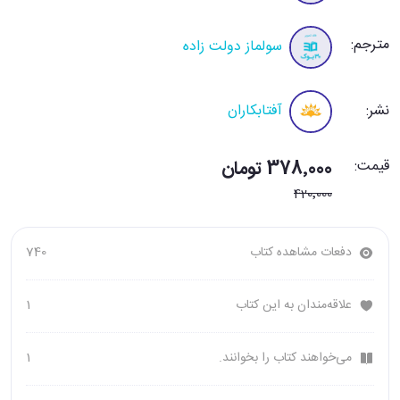
مترجم:
سولماز دولت زاده
نشر:
آفتابکاران
قیمت:
378٬000 تومان
420٬000
دفعات مشاهده کتاب
740
علاقه‌مندان به این کتاب
1
می‌خواهند کتاب را بخوانند.
1