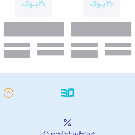
نظامی گرفته تا روزنامه‌نگارها را از دید شخصیت اصلی به شما نشان می‌دهد
که پیش از زلزله هر کدام با مشکلات خاصی روبه‌رو هستند و بدین ترتیب
تصویری جامع از کل جامعهٔ فیلیپین ایجاد کرده است.
• مضامین اجتماعی و اخلاقی:
نویسنده در این رمان به‌شدت از اختلاف
طبقاتی، فساد، امتیاز و ریا در جامعهٔ فیلیپین انتقاد کرده است و نشان می‌دهد
چگونه فاجعه‌ای طبیعی می‌تواند سلسله مراتب اجتماعی را از بین بُرده و
برابری اساسی انسان را آشکار می‌کند.
• رمانی عمیق و فلسفی:
بقای گاگامبا، خواننده را به تأمل در مورد تصادفی
بودن و عقلانیت زندگی دعوت می‌کند و خواننده را وادار می‌کند تا به دنبال
جوابِ پرسش‌های عمیق فلسفی برود. رمان در نهایت در مورد معنای زندگی به
نتایج جالبی خواهد رسید.
• عناصر معنوی و نمادین:
زلزله به عنوان مداخلهٔ الهی در این کتاب عمل کرده
است؛ فساد اخلاقی را پاکسازی می‌کند در حالی‌که افراد فروتن و سخاوتمند
نجات می‌یابند و داستان مضامینی مثل عدالت الهی را منعکس می‌کند.
افتخارات و جوایز
از زمان انتشار «گرگ و میش» در سال ۱۹۹۱، این اثر جایزهٔ مستقلی دریافت
هر روز سال رو با تخفیف خرید کن!