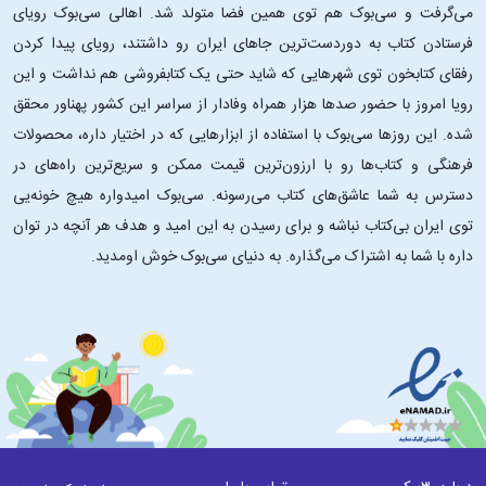
است که پیچیدگی اخلاقی و اثرات ماندگار اوضاع فیلیپین پس از حکومت
می‌گرفت و سی‌بوک هم توی همین فضا متولد شد. اهالی سی‌بوک رویای
نظامی را به تصویر کشیده است.
فرستادن کتاب به دوردست‌ترین جاهای ایران رو داشتند، رویای پیدا کردن
• کتابی کوتاه اما عمیقاً تأثیرگذار:
این کتاب کوتاه است اما داستانی بسیار عمیق
رفقای کتابخون توی شهرهایی که شاید حتی یک کتابفروشی هم نداشت و این
و تأثیرگذار و روایتی متمرکز دارد که مضامین چند لایه را بدون زیاده‌روی و
رویا امروز با حضور صدها هزار همراه وفادار از سراسر این کشور پهناور محقق
افراط و خسته‌کردن مخاطب، بررسی می‌کند.
شده. این ‌روزها سی‌بوک با استفاده از ابزارهایی که در اختیار داره، محصولات
• طنین اجتماعی و سیاسی:
فروپاشی رستوران کامارین که در زلزله رخ می‌دهد،
فرهنگی و کتاب‌ها رو با ارزون‌ترین قیمت ممکن و سریع‌ترین راه‌های در
به عنوان یک پاکسازی در نظر گرفته شده است که نویسنده نشان می‌دهد این
پاکسازی، سلسله مراتب اجتماعی را به‌طور ناگهانی زیر سؤال می‌برد و
دسترس به شما عاشق‌های کتاب می‌رسونه. سی‌بوک امیدواره هیچ خونه‌یی
خوانندگان را به تأمل در مورد امتیاز و عدالت وامی‌دارد.
توی ایران بی‌کتاب نباشه و برای رسیدن به این امید و هدف هر آنچه در توان
• داستانی با هستهٔ فلسفی:
بقای گاگامبا در زلزله برخی سؤالات وجودی را
داره با شما به اشتراک می‌گذاره. به دنیای سی‌بوک خوش اومدید.
مطرح می‌کند: چرا برخی زنده می‌مانند درحالی‌که برخی دیگر هلاک می‌شوند؟
آیا این تصادفی است یا این‌که یک مراقبهٔ الهیاتی و اخلاقی با پاسخی منطقی
به معنای زندگی به حساب می‌آید؟
• داستانی واضح، ساده و شخصیت‌محور:
رمان مانند مجموعه‌ای از چند
داستان کوتاه است که هر کدام نگاهی اجمالی به زندگی‌ای متفاوت دارند.
همچنین نویسنده در خلال این ماجراها، موضوعاتی مثل فساد، پشیمانی،
عشق، جاه‌طلبی و ضعف انسانی را برجسته کرده است.
• دریچه‌ای به هنر یک نماد ادبی:
این رمان را یکی از نویسندگان ملی فیلیپین
نوشته است. توانایی خوسه در تلفیق نقد اجتماعی با داستان‌سرایی بسیار