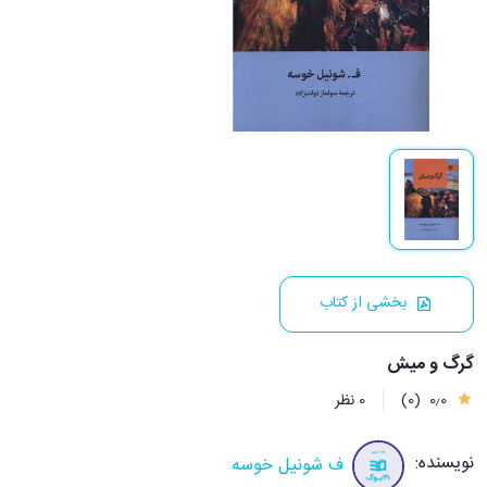
بخشی از کتاب
گرگ و میش
0٫0
(0)
0 نظر
نویسنده:
ف شونیل خوسه