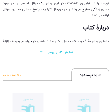
ترجمه را در فیلیپین داشته‌اند، در این رمان یک سؤال اساسی را در مورد
معنای زندگی مطرح می‌کند و درعین‌حال تنها یک پاسخ منطقی به این سؤال
ارائه می‌دهد.
درباره‌ٔ کتاب
داستان رمان «گرگ و میش» حول یک رویداد واقعی در جهان می‌چرخد؛ زلزلهٔ
ویرانگری که در ژوئیهٔ ۱۹۹۰ شهر مانیل را ویران کرد. کتاب با عنوان فرعی «مرد
نمایش کامل بررسی
عنکبوتی» دربارهٔ
یک مرد معلول فیلیپینی با نام مستعار «گاگامبا» است
که به
عنوان فروشندهٔ بلیت‌های بخت‌آزمایی در مانیل کار می‌کند. او جلوی یک
رستوران می‌نشیند؛ رستورانی که به‌ این دلیل معروف شده بود که محل‌
رفت‌وآمد افراد مشهور، ثروتمندان و سیاستمداران بود که گاگامبا به آن‌ها افراد
شاید بپسندید
مشاهده همه
زیبا می‌گوید.
گاگامبا هر روز شاهد رفت‌وآمد این آدم‌های مشهور و زیبا به رستوران است تا
این‌که
در جریان زلزله‌ای که در ژوئیه ۱۹۹۰ در فیلیپین رخ داد،
تمام این افراد
در رستوران کُشته و مدفون می‌شوند اما گاگامبا و دو شخصیت خوش‌شانس
دیگر از این زلزله جانِ سالم به‌در می‌برند.