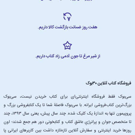
نکرده است اما نویسنده‌اش فردی بسیار بلندآوازه و مشهور است که تاکنون
جوایز بسیاری بُرده است. همچنین منتقدان و خوانندگان در تحلیل‌های خود
کتاب را یکی از آثار برجستهٔ این نویسنده دانستند.
هفت روز ضمانت بازگشت کالا داریم.
این کتاب مناسب چه کسانی است؟
اگر به مطالعهٔ رمان‌های ساده اما عمیق و فلسفی علاقه دارید که نابرابری
اجتماعی، پیچیدگی اخلاقی و شرایط انسانی را از طریق شخصیت‌های
از شیر مرغ تا جون آدمی زاد کتاب داریم.
تأثیرگذار و واقعی بررسی می‌کنند، این کتاب مناسب شماست. نویسنده در این
کتاب با لحن متفکرانه، بینش فلسفی و لحن تُند خود از طبقه و فساد در جامعه‌ٔ
فیلیپین انتقاد کرده و سؤالات تأمل‌برانگیز و اخلاقی‌ای را در این رمان مطرح
فروشگاه کتاب آنلاین ۳۰بوک
کرده است. «گرگ و میش» کتابی کوتاه است که مطالعه‌اش نیز زمان زیادی از
شما نخواهد گرفت.
سی‌بوک فقط فروشگاه اینترنتی‌ای برای کتاب خریدن نیست، سی‌بوک
چرا رمان «گرگ و میش» را بخوانیم؟
بزرگ‌ترین کتاب‌فروشی ایرانه. با سی‌بوک فاصلۀ شما تا یک کتابفروشی بزرگ و
پروپیمون تنها به اندازۀ یک کلیک شده. چند سال پیش، یعنی سال ۱۳۹۳، چند
تا متخصص جوان و پرانرژیِ عاشقِ کتاب و کتابخونی دور هم جمع شدند؛ اون‌
• ترسیم جهانی کوچک اما قدرتمند از جامعهٔ فیلیپین:
این رمان از نگاه گاگامبا،
روزها خرید اینترنتی و سفارش آنلاین تازه‌تازه داشت بین کاربرهای ایرانی پا
یک فروشندهٔ بلیت معلول و مجموعه‌ای از شخصیت‌های دیگر نوشته شده