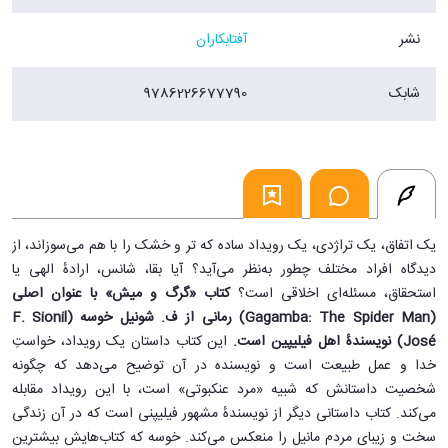
نشر
آفتابکاران
شابک
9786226677790
یک اتفاق، یک تراژدی، یک رویداد ساده که تر و خشک را با هم می‌سوزاند، از
دیدگاه افراد مختلف چطور به‌نظر می‌آید؟ آیا بقا، شانس، ارادهٔ الهی یا
استحقاق، مسئله‌ای اخلاقی است؟
کتاب «گرگ و میش» با عنوان اصلی
(Gagamba: The Spider Man) رمانی از ف. شونیل خوسه (F. Sionil
José) نویسندهٔ اهل فیلیپین است.
این کتاب داستان یک رویداد، خواستِ
خدا و عمل طبیعت است و نویسنده در آن توضیح می‌دهد که چگونه
شخصیت داستانش که شبیه «مرد عنکبوتی» است، با این رویداد مقابله
می‌کند. کتاب داستانی دیگر از نویسندهٔ مشهور فیلیپنی است که در آن زندگی
سخت و زیبای مردم مانیل را منعکس می‌کند. خوسه که کتاب‌هایش بیشترین