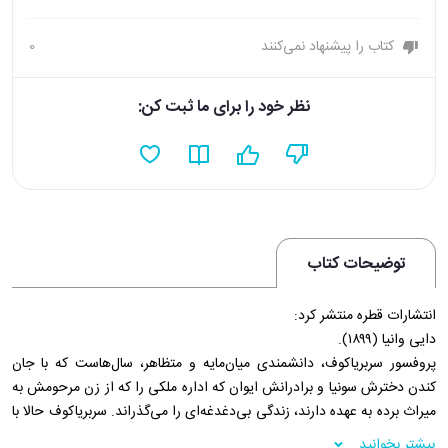
کتاب را پیشنهاد نمی‌کنند
0
نظر خود را برای ما ثبت کن:
توضیحات کتاب
انتشارات قطره منتشر کرد:
دایی وانیا (۱۸۹۹).
پروفسور سربریاکوف، دانشمندی میان‌مایه و متظاهر، سال‌هاست که با جان
کندن دخترش سونیا و برادرانش ایوان که اداره ملکی را که از زن مرحومش به
میراث برده به عهده دارند، زندگی بی‌دغدغه‌ای را می‌گذراند. سربریاکوف حالا با
یلنا، دختر جوانی که مجذوب شهرت او شده، ازدواج کرده است. بی‌قراری یلنا و
بیشتر بخوانید