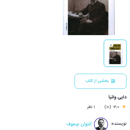
بخشی از کتاب
دایی وانیا
3٫0
(10)
1 نظر
نویسنده:
آنتوان چخوف