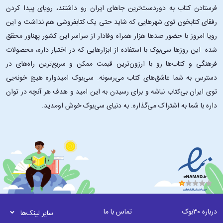
فرستادن کتاب به دوردست‌ترین جاهای ایران رو داشتند، رویای پیدا کردن
رفقای کتابخون توی شهرهایی که شاید حتی یک کتابفروشی هم نداشت و این
تئاتر هنری مسکو «دایی وانیا» را اولین‌بار در سال ۱۸۹۹ به کارگردانی کنستانتین
استانیسلاوسکی (Konstantin Stanislavski) به روی صحنه بُرد.
رویا امروز با حضور صدها هزار همراه وفادار از سراسر این کشور پهناور محقق
شده. این ‌روزها سی‌بوک با استفاده از ابزارهایی که در اختیار داره، محصولات
از نمایشنامه «دایی وانیا» بارها در تئاتر و سینما اقتباس شده است و یکی از
فرهنگی و کتاب‌ها رو با ارزون‌ترین قیمت ممکن و سریع‌ترین راه‌های در
مشهورترین نسخه‌های سینمایی آن فیلم «دایی وانیا» محصول سال ۱۹۷۰ به
دسترس به شما عاشق‌های کتاب می‌رسونه. سی‌بوک امیدواره هیچ خونه‌یی
کارگردانی آندری کونچالوفسکی است. این فیلم تلاش می‌کند فضای شاعرانه و
توی ایران بی‌کتاب نباشه و برای رسیدن به این امید و هدف هر آنچه در توان
در عین حال تلخ نمایشنامه چخوف را با وفاداری زیادی به متن اصلی به تصویر
داره با شما به اشتراک می‌گذاره. به دنیای سی‌بوک خوش اومدید.
بکشد.
همچنین اقتباس‌های دیگری از این اثر در کشورهای مختلف ساخته شده‌اند که
از میان آن‌ها می‌توان به فیلم «وانیا در خیابان چهل و دوم» (Vanya on 42nd
Street) محصول سال ۱۹۹۴ به کارگردانی لویی مال اشاره کرد. این اقتباس‌ها
نشان می‌دهند که کتاب دایی وانیا همچنان الهام‌بخش هنرمندان تئاتر و سینما
در سراسر جهان است.
این کتاب مناسب چه کسانی است؟
درباره ۳۰بوک
تماس با ما
سایر لینک‌ها