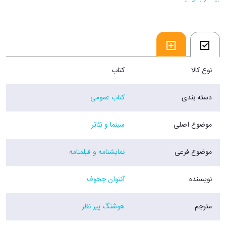
خودخواهی سربریاکوف کار اداره ملک را مختل می‌کند و این اوضاع متشنج
وقتی به اوج خود می‌رسد که سربریاکوف اعلام می‌کند می‌خواهد ملکش را
بفروشد و در شهر زندگی کند.
فروشگاه اینترنتی ۳۰بوک
نوع کالا
کتاب
دسته بندی
کتاب عمومی
موضوع اصلی
سینما و تئاتر
موضوع فرعی
نمایشنامه و فیلمنامه
نویسنده
آنتوان چخوف
مترجم
هوشنگ پیر نظر