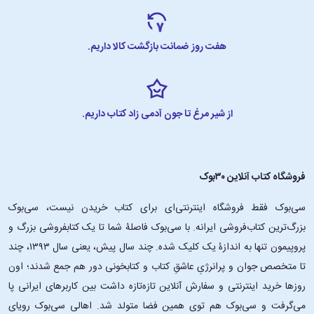
از ساختار و سبک روایت چخوف الهام گرفته‌اند.
هفت روز ضمانت بازگشت کالا داریم.
بازخوردها به کتاب دایی وانیا
«دایی وانیا» یکی از نمایشنامه‌های منحصربه‌فرد چخوف است، چون
اساساً بازسازی گسترده‌ای از «دیو جنگل» (The Wood Demon) است،
از شیر مرغ تا جون آدمی زاد کتاب داریم.
نمایشنامه‌ای که او یک دهه قبل منتشر کرده بود.
تأثیرگذارترین نسخه‌ای که تابه‌حال از این کمدی تاریخیِ دیده‌ام... اولین
وانیا که اشکم را درآورد و در جاهایی که قبلاً هرگز ندیده بودم، مرا
فروشگاه کتاب آنلاین ۳۰بوک
خنداند. بن برنتلی، نیویورک تایمز (Ben Brantley, The New York
Times)
سی‌بوک فقط فروشگاه اینترنتی‌ای برای کتاب خریدن نیست، سی‌بوک
این اثر بی‌نقص... بر ماهیت جاودانه‌ٔ «دایی وانیا» مهری تأکید است.
بزرگ‌ترین کتاب‌فروشی ایرانه. با سی‌بوک فاصلۀ شما تا یک کتابفروشی بزرگ و
سادگی هنرمندانه این اثر کلاسیک روسی بسیار رضایت‌بخش است.
پروپیمون تنها به اندازۀ یک کلیک شده. چند سال پیش، یعنی سال ۱۳۹۳، چند
مایکل سامرز، نیویورک استیج ریویو (Michael Sommers, New York
Stage Review)
تا متخصص جوان و پرانرژیِ عاشقِ کتاب و کتابخونی دور هم جمع شدند؛ اون‌
روزها خرید اینترنتی و سفارش آنلاین تازه‌تازه داشت بین کاربرهای ایرانی پا
اجرا‌های نمایشنامهٔ دایی وانیا
می‌گرفت و سی‌بوک هم توی همین فضا متولد شد. اهالی سی‌بوک رویای