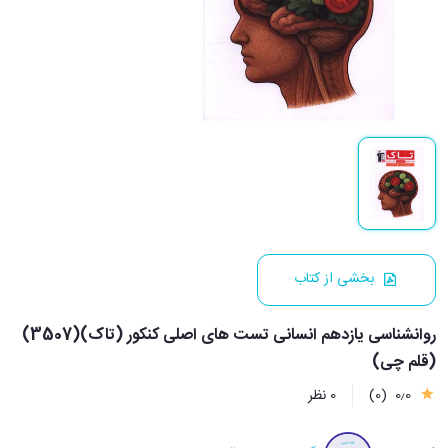
بخشی از کتاب
روانشناسی یازدهم انسانی تست های اصلی کنکور (تاک)(3507)
(قلم چی)
0٫0
(0)
0 نظر