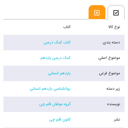
بنابراین داوطلبان کنکوری باید سعی کنند تمامی بخش های روانشناسی​ را
مطالعه کرده و به خوبی روی آن ها مسلط شوند تا در پاسخ دهی به سوالات
کنکور دچار ابهام و شک و تردید بین گزینه ها نشوند.
فروشگاه اینترنتی 30بوک
نوع کالا
کتاب
دسته بندی
کتاب کمک درسی
موضوع اصلی
کمک درسی یازدهم
موضوع فرعی
یازدهم انسانی
زیر دسته
روانشناسی یازدهم انسانی
نویسنده
گروه مولفان قلم چی
نشر
کانون قلم چی