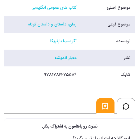
موضوع اصلی
کتاب های عمومی انگلیسی
موضوع فرعی
رمان، داستان و داستان کوتاه
نویسنده
آگوستینا بازتریکا
نشر
معیار اندیشه
شابک
9781782275589
نظرت رو باهامون به اشتراک بذار.
این کالا چه امتیازی از تو می‌گیره؟