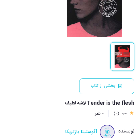
بخشی از کتاب
Tender is the flesh لاشه لطیف
0٫0
(0)
0 نظر
نویسنده:
آگوستینا بازتریکا