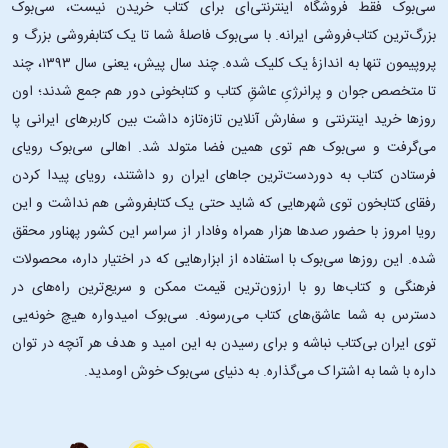
سی‌بوک فقط فروشگاه اینترنتی‌ای برای کتاب خریدن نیست، سی‌بوک
بزرگ‌ترین کتاب‌فروشی ایرانه. با سی‌بوک فاصلۀ شما تا یک کتابفروشی بزرگ و
پروپیمون تنها به اندازۀ یک کلیک شده. چند سال پیش، یعنی سال ۱۳۹۳، چند
تا متخصص جوان و پرانرژیِ عاشقِ کتاب و کتابخونی دور هم جمع شدند؛ اون‌
روزها خرید اینترنتی و سفارش آنلاین تازه‌تازه داشت بین کاربرهای ایرانی پا
می‌گرفت و سی‌بوک هم توی همین فضا متولد شد. اهالی سی‌بوک رویای
فرستادن کتاب به دوردست‌ترین جاهای ایران رو داشتند، رویای پیدا کردن
رفقای کتابخون توی شهرهایی که شاید حتی یک کتابفروشی هم نداشت و این
رویا امروز با حضور صدها هزار همراه وفادار از سراسر این کشور پهناور محقق
شده. این ‌روزها سی‌بوک با استفاده از ابزارهایی که در اختیار داره، محصولات
فرهنگی و کتاب‌ها رو با ارزون‌ترین قیمت ممکن و سریع‌ترین راه‌های در
دسترس به شما عاشق‌های کتاب می‌رسونه. سی‌بوک امیدواره هیچ خونه‌یی
توی ایران بی‌کتاب نباشه و برای رسیدن به این امید و هدف هر آنچه در توان
داره با شما به اشتراک می‌گذاره. به دنیای سی‌بوک خوش اومدید.